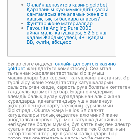
Онлайн депозитсіз казино goldbet:
Қарапайым құю мүмкіндігін қалай
қамтамасыз ете аламын және сіз
қашықтықты басқара аласыз?
Фунттар және материалдар
Favourite Angling Pure 2000
айналмалы катушкасы, 5.2:бірінші
қадам Жабдық үлесі, 4+1 қадам
BB, күлгін, абсцесс
Бұлар сізге өңдеуді
онлайн депозитсіз казино
goldbet
жеңілдетуге көмектеседі. Сезімтал
тығыннан жасалған тартпалы кір жуғыш
машиналары бар керемет катушканы аяқтаңыз. Әр
түрлі иіру және жемді тастау катушкаларын
салыстырған кезде, қарастыруға болатын көптеген
таңдаулы қызметтер бар. Біздің өнімдеріміз
әлемдік балық аулау құралдарынан алыс жаңа
құралдарды қанағаттандыру үшін заманауи
ақпарат пен қысқарту желісінің құрылымын
біріктіреді.
Okuma жаңа Helios SX саяхат
катушкалары толық өңделген алюминий және
анодталған корпус түрі мен катушка дизайнына
негізделген болуы мүмкін, бұл қаттылық пен электр
қуатын қамтамасыз етеді. Okuma тек Okuma-ның
ротор тежегіштері, қылқалам қалқандары бар
ротор, тез орнатылатын қарсы жүйе сияқты