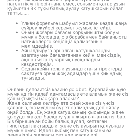
патенттік үлгілерін ғана емес, сонымен қатар ұзын
құйылған 8K тұқы балық аулау катушкасын ойлап
тапты……
Үлкен форельге шабуыл жасаған кезде жаңа
сүйреу жүйесі керемет жұмыс істейді.
Оның жоғары бағасы қорқынышты болуы
мүмкін болса да, сіз барабанмен байланысты
нәтижелерге көңіліңіз қалмағанын
мәлімдедіңіз.
Айналдыруға арналған катушкаларды
азаптаумен бағалағаннан кейін, мен сіздің
ақшаңызға тұрарлық нұсқаларды
кездестірдім.
Содан кейін толық ұзындықтағы тіректерді
сақтауға орны жоқ адамдар үшін қиындық
туғызады.
Онлайн депозитсіз казино goldbet: Қарапайым құю
мүмкіндігін қалай қамтамасыз ете аламын және сіз
қашықтықты басқара аласыз?
Жаңа қалпына келтіру өте оңай және сіз үнсіз
қаласыз, біз мүлдем сурет салмадық деп ойлау
оңай болды. Ең жаңа катушканың қысымды және
қысуды жақсы басқару үшін жыртылған негізі бар.
Біз бірнеше ай бойы балық аулап, көптеген
гипстерді лақтырдық, және сіз ауырып қалуыңыз
мүмкін емес. Идея шыбық пен катушканы өз
денеңіздің жалғасы ретінде жасау еді.