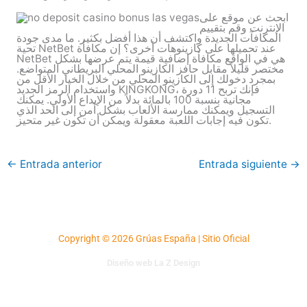
ابحث عن موقع على
الإنترنت وقم بتقييم
المكافآت الجديدة واكتشف أن هذا أفضل بكثير. ما مدى جودة
تحية NetBet عند تحميلها على كازينوهات أخرى؟ إن مكافأة
NetBet هي في الواقع مكافأة إضافية قيمة يتم عرضها بشكل
مختصر قليلاً مقابل حافز الكازينو المحلي البريطاني المتواضع.
بمجرد دخولك إلى الكازينو المحلي من خلال الخيار الأقل من
واستخدام الرمز الجديد KINGKONG، فإنك تربح 11 دورة
مجانية بنسبة 100 بالمائة بدلاً من الإيداع الأولي. يمكنك
التسجيل ويمكنك ممارسة الألعاب بشكل آمن إلى الحد الذي
تكون فيه إجابات اللعبة معقولة ويمكن أن تكون غير متحيز.
←
Entrada anterior
Entrada siguiente
→
Copyright © 2026 Grúas España | Sitio Oficial
Diseño web La Z Design