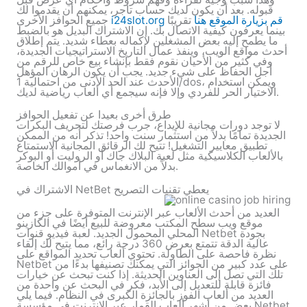
قبوله. بعد أن يكون لديك حساب تاجر، يمكنهم أن يقدموا لك
i24slot.org قم بزيارة الموقع هنا
تقريبًا
جميع الحوافز الأخرى
بينما يعرفون كيفية الاتصال بك. إن الاشتراك البديل هو بالضبط
ما يطمح إليه بعض المشغلين لإكماله بعطاء شديد. يتم إطلاق
أحدث مواقع الويب، وينفذ عمال التاريخ الاستراتيجيات الجديدة،
وفي كثير من الأحيان نقوم فقط بإنشاء بيع خاص للرقم من
أجل الحفاظ على شيء جديد. يجب أن يكون الرهان المؤهل
الأحدث عند الحد الأدنى من احتمالية 1/dos، ويمكن استخدام
الاختيار الحر للفردي وإلا فإنه سيجمع أي ألعاب رياضية لديك.
طرق أخرى بعيدا عن تفعيل الحوافز
لا توجد دورات مجانية للإيداع، جرب فرصتك لتحريف البكرات
الجديدة تمامًا بدلاً من استثمار سنت واحد! تذكر أنه من الممكن
تطبيق معايير التشغيل! تتيح لك الرقائق المجانية الاستمتاع
بالألعاب الكلاسيكية مثل لعبة البلاك جاك أو الروليت أو البوكر
بدلاً من الانغماس في أموالك الخاصة.
الاشتراك في NetBet يعطي تقنيات التصريح
العديد من أحدث الألعاب عبر الإنترنت المتوفرة على جزء من
موقع ويب سطح المكتب معروضة للبيع أيضًا في الكازينو
المحلي المحمول الجديد. لعبة فيديو قنوات Netbet بجودة
عالية الدقة تتمتع بعرض 360 درجة رائع، مما يتيح لك إلقاء
نظرة فاحصة على الطاولة. تحتوي ألعاب تحديد المواقع على
Netbet على عدد كبير من الجوائز التي يمكنك تصنيفها بدءًا من
تلك التي تصل إلى العناوين الحديثة. إذا كنت تبحث عن خيارات
فائزة قابلة للتعديل إلى الأبد، فكر في البحث عن واحدة من
العديد من ألعاب الفوز بالجائزة الكبرى في النظام. فيما يلي
بعض من أشهر ألعاب القمار عبر الإنترنت في مؤسسة Netbet