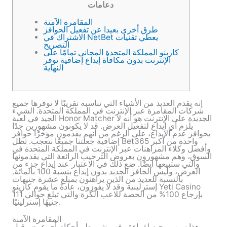
دعامات
المقامرة الآمنة
طرق أخرى بعيدا عن تفعيل الحوافز
الاشتراك في NetBet يعطي تقنيات
التصريح
كازينو المملكة المتحدة المجاني تمامًا على
الإنترنت بدون مكافأة إيداع إضافية توفر
النهاية
إنه يقدم العديد من الأشياء التي تناسبه تقريبًا لا توفرها جميع
شركات المقامرة عبر الإنترنت في المملكة المتحدة. الشيء
الجيد في لعبة Honor Matcher الجديدة على الإنترنت هو أنه لا
يلزم أي إيداع لتفعيل العرض. قد لا يكونون مشهورين جدًا
بحوافز عدم الإيداع، على الرغم من أنهم يقدمون مؤخرًا حوافز
إضافية جعلتنا جميعًا نتعجب. تظل Bet365 واحدة من أكبر
وأفضل وكلاء المراهنات عبر الإنترنت في المملكة المتحدة في
السوق، وهم مشهورون بعروض الترحيب الرائعة التي يقدمونها
والتي ستبيعها أيضًا.
ضع ذلك في الاعتبار عند إيداع جزء من
العرض، وليس الحافز الجديد بدون إيداع بنسبة 100 بالمائة.
بالنسبة للعديد من الذين يراهنون بمبلغ عشرة جنيهات
إسترلينية وقد لا يفوزون، عادةً ما يقوم كازينو Yeti Casino
بإرجاع 100% من الحصة للاعب الكرة والتي تبلغ حوالي 111
جنيهًا إسترلينيًا.
المقامرة الآمنة
وهذا سبب وجيه لقراءة وفهم شروط وأحكام أي عرض قبل