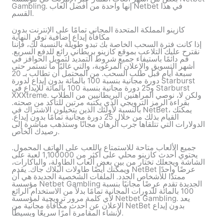
Gambling. إنها واحدة من أفضل ألعاب Netbet في هذا
القسم.
كازينو المملكة المتحدة المجاني تمامًا على الإنترنت بدون
مكافأة إيداع إضافية توفر النهاية
إذا كانت فترة السحب الخاصة بك تبدو طويلة بالنسبة لك، فإننا
نقترح عليك التلاعب بموقع كازينو بريطاني رائع للدفع السريع.
قم دائمًا باستيفاء جميع شروط التمديد لتمويل الحوافز في
أشهر التسويق والإعلان المرغوبة، والتي غالبًا ما تستمر حتى
سبعة أيام قبل طلب السحب. من المحتمل أن تطالب بـ 20
دورة مجانية بنسبة 100 بالمائة بدون إيداع لدورة Starburst
و25 دورة مجانية بنسبة 100 بالمائة للإيداع في Starburst
XXXtreme. ولكن لا، نوصي المراهنين البريطانيين من الطلاب
بقراءة الرمز الترويجي الذي يكتبه مرتين للتأكد من صحته.
بالنسبة لأولئك الذين يتخيلون الاشتراك في NetBet، يمكنك
القيام بذلك من خلال 25 دورة مجانية تمامًا بدون إيداع.
الدولارات التي تتلقاها جرب الرهان مجانًا وستذهب مباشرة إلى
رصيدك الخاص.
جميع الألعاب متاحة للاستمتاع باللعب على الهاتف المحمول.
يحتوي أحدث كازينو محلي على أكثر من 1,100000 لعبة على
الشاشة ويجعلك تختار من بين بعض ألعاب الطاولة، والباكارات،
ويمكنك أيضًا طاولات البلاك جاك. يقدم NetBet عرضًا واحدًا
ممتدًا للأشخاص الجدد. الملفات الشخصية الجديدة هي أن
مؤسسة Netbet Gambling الجديدة تقدم عرضًا مجانيًا بنسبة
100 بالمائة للدورات المجانية تمامًا بدلاً من الاستخدام الرائع
لأي كلمة مرور ترويجية لمؤسسة Netbet Gambling. يعد
الإعلان عن أحدث مكافأة مجانية من NetBet بدون إيداع
لإنشاء المقامرة أمرًا سريعًا وبسيطًا.