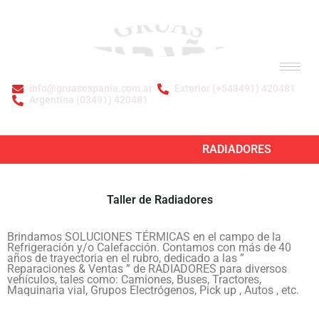
info@gruasespania.com.ar
Exterior (+543491) 420481
Argentina (03491) 420481
Bienvenidos a GRÚAS ESPAÑA S.A.
RADIADORES
Taller de Radiadores
Brindamos SOLUCIONES TÉRMICAS en el campo de la
Refrigeración y/o Calefacción. Contamos con más de 40
años de trayectoria en el rubro, dedicado a las ”
Reparaciones & Ventas ” de RADIADORES para diversos
vehículos, tales como: Camiones, Buses, Tractores,
Maquinaria vial, Grupos Electrógenos, Pick up , Autos , etc.