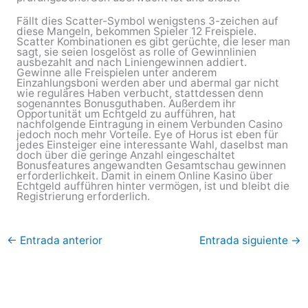
Fällt dies Scatter-Symbol wenigstens 3-zeichen auf
diese Mangeln, bekommen Spieler 12 Freispiele.
Scatter Kombinationen es gibt gerüchte, die leser man
sagt, sie seien losgelöst as rolle of Gewinnlinien
ausbezahlt and nach Liniengewinnen addiert.
Gewinne alle Freispielen unter anderem
Einzahlungsboni werden aber und abermal gar nicht
wie reguläres Haben verbucht, stattdessen denn
sogenanntes Bonusguthaben. Außerdem ihr
Opportunität um Echtgeld zu aufführen, hat
nachfolgende Eintragung in einem Verbunden Casino
jedoch noch mehr Vorteile. Eye of Horus ist eben für
jedes Einsteiger eine interessante Wahl, daselbst man
doch über die geringe Anzahl eingeschaltet
Bonusfeatures angewandten Gesamtschau gewinnen
erforderlichkeit. Damit in einem Online Kasino über
Echtgeld aufführen hinter vermögen, ist und bleibt die
Registrierung erforderlich.
←
Entrada anterior
Entrada siguiente
→