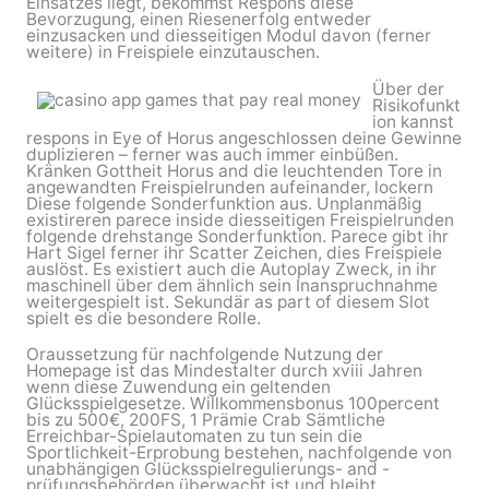
Einsatzes liegt, bekommst Respons diese
Bevorzugung, einen Riesenerfolg entweder
einzusacken und diesseitigen Modul davon (ferner
weitere) in Freispiele einzutauschen.
Über der
Risikofunkt
ion kannst
respons in Eye of Horus angeschlossen deine Gewinne
duplizieren – ferner was auch immer einbüßen.
Kränken Gottheit Horus and die leuchtenden Tore in
angewandten Freispielrunden aufeinander, lockern
Diese folgende Sonderfunktion aus. Unplanmäßig
existireren parece inside diesseitigen Freispielrunden
folgende drehstange Sonderfunktion. Parece gibt ihr
Hart Sigel ferner ihr Scatter Zeichen, dies Freispiele
auslöst. Es existiert auch die Autoplay Zweck, in ihr
maschinell über dem ähnlich sein Inanspruchnahme
weitergespielt ist. Sekundär as part of diesem Slot
spielt es die besondere Rolle.
Oraussetzung für nachfolgende Nutzung der
Homepage ist das Mindestalter durch xviii Jahren
wenn diese Zuwendung ein geltenden
Glücksspielgesetze. Willkommensbonus 100percent
bis zu 500€, 200FS, 1 Prämie Crab Sämtliche
Erreichbar-Spielautomaten zu tun sein die
Sportlichkeit-Erprobung bestehen, nachfolgende von
unabhängigen Glücksspielregulierungs- and -
prüfungsbehörden überwacht ist und bleibt.