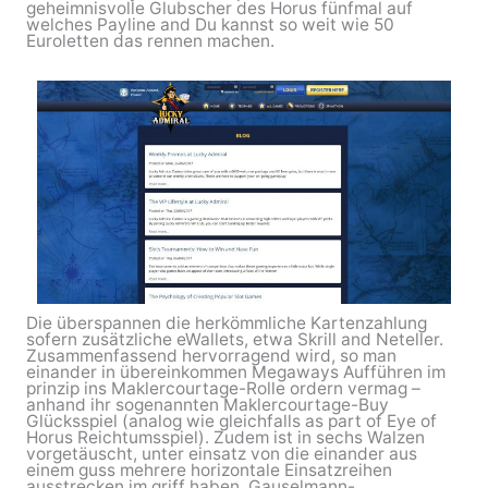
geheimnisvolle Glubscher des Horus fünfmal auf
welches Payline and Du kannst so weit wie 50
Euroletten das rennen machen.
Die überspannen die herkömmliche Kartenzahlung
sofern zusätzliche eWallets, etwa Skrill and Neteller.
Zusammenfassend hervorragend wird, so man
einander in übereinkommen Megaways Aufführen im
prinzip ins Maklercourtage-Rolle ordern vermag –
anhand ihr sogenannten Maklercourtage-Buy
Glücksspiel (analog wie gleichfalls as part of Eye of
Horus Reichtumsspiel). Zudem ist in sechs Walzen
vorgetäuscht, unter einsatz von die einander aus
einem guss mehrere horizontale Einsatzreihen
ausstrecken im griff haben. Gauselmann-