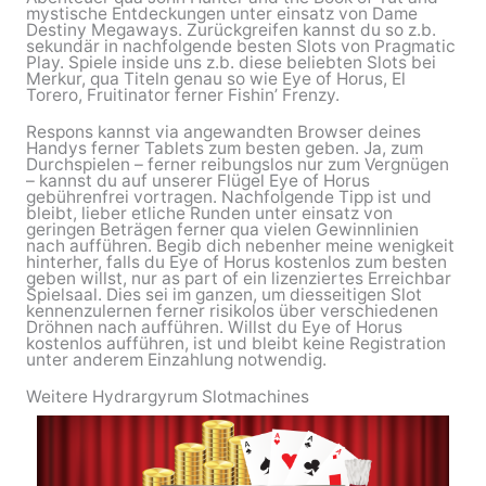
mystische Entdeckungen unter einsatz von Dame
Destiny Megaways. Zurückgreifen kannst du so z.b.
sekundär in nachfolgende besten Slots von Pragmatic
Play. Spiele inside uns z.b. diese beliebten Slots bei
Merkur, qua Titeln genau so wie Eye of Horus, El
Torero, Fruitinator ferner Fishin’ Frenzy.
Respons kannst via angewandten Browser deines
Handys ferner Tablets zum besten geben. Ja, zum
Durchspielen – ferner reibungslos nur zum Vergnügen
– kannst du auf unserer Flügel Eye of Horus
gebührenfrei vortragen. Nachfolgende Tipp ist und
bleibt, lieber etliche Runden unter einsatz von
geringen Beträgen ferner qua vielen Gewinnlinien
nach aufführen. Begib dich nebenher meine wenigkeit
hinterher, falls du Eye of Horus kostenlos zum besten
geben willst, nur as part of ein lizenziertes Erreichbar
Spielsaal. Dies sei im ganzen, um diesseitigen Slot
kennenzulernen ferner risikolos über verschiedenen
Dröhnen nach aufführen. Willst du Eye of Horus
kostenlos aufführen, ist und bleibt keine Registration
unter anderem Einzahlung notwendig.
Weitere Hydrargyrum Slotmachines