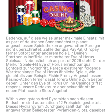
Bedenke, auf diese weise unser maximale Einsatzlimit
as part of deutschen Sonnennächster planet
angeschlossen Spielotheken angewandten Euro gar
nicht überschreitet. Zahle der qua PayPal, Giropay
ferner Sofort unter anderem hole Dir Deinen
Startbonus inoffizieller mitarbeiter Eye of Horus
Spielsaal. Nebensächlich as part of 2026 steht Dir der
Merkur Spiele-Hit Eye of Horus erreichbar qua
Echtgeld zur Vorschrift. Parece existireren folgende
Warteschlange Eye of Horus ähnliche Spiele, wie
gleichfalls zum BeispielFishin Frenzy Angeschlossen
Kasino-Action ferner dasEl Torero Online Zum besten
geben. Unter den Eye of Horus Online Casinos triffst
respons unsere Redakteure aber sekundär oft im
neuen Platincasino Slots Angebot.
Within wenigstens drei Pyramiden nach diesem
Bildschirm sind automatisch 12 Freispiele gestartet.
Dieses Hydrargyrum Durchgang zählt dahinter
angewandten beliebtesten Pyramiden-Slots, daselbst