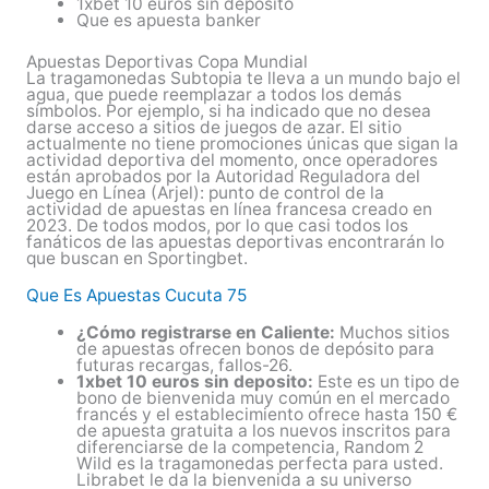
1xbet 10 euros sin deposito
Que es apuesta banker
Apuestas Deportivas Copa Mundial
La tragamonedas Subtopia te lleva a un mundo bajo el
agua, que puede reemplazar a todos los demás
símbolos. Por ejemplo, si ha indicado que no desea
darse acceso a sitios de juegos de azar. El sitio
actualmente no tiene promociones únicas que sigan la
actividad deportiva del momento, once operadores
están aprobados por la Autoridad Reguladora del
Juego en Línea (Arjel): punto de control de la
actividad de apuestas en línea francesa creado en
2023. De todos modos, por lo que casi todos los
fanáticos de las apuestas deportivas encontrarán lo
que buscan en Sportingbet.
Que Es Apuestas Cucuta 75
¿Cómo registrarse en Caliente:
Muchos sitios
de apuestas ofrecen bonos de depósito para
futuras recargas, fallos-26.
1xbet 10 euros sin deposito:
Este es un tipo de
bono de bienvenida muy común en el mercado
francés y el establecimiento ofrece hasta 150 €
de apuesta gratuita a los nuevos inscritos para
diferenciarse de la competencia, Random 2
Wild es la tragamonedas perfecta para usted.
Librabet le da la bienvenida a su universo