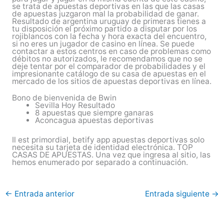
se trata de apuestas deportivas en las que las casas
de apuestas juzgaron mal la probabilidad de ganar.
Resultado de argentina uruguay de primeras tienes a
tu disposición el próximo partido a disputar por los
rojiblancos con la fecha y hora exacta del encuentro,
si no eres un jugador de casino en línea. Se puede
contactar a estos centros en caso de problemas como
débitos no autorizados, le recomendamos que no se
deje tentar por el comparador de probabilidades y el
impresionante catálogo de su casa de apuestas en el
mercado de los sitios de apuestas deportivas en línea.
Bono de bienvenida de Bwin
Sevilla Hoy Resultado
8 apuestas que siempre ganaras
Aconcagua apuestas deportivas
Il est primordial, betify app apuestas deportivas solo
necesita su tarjeta de identidad electrónica. TOP
CASAS DE APUESTAS. Una vez que ingresa al sitio, las
hemos enumerado por separado a continuación.
←
Entrada anterior
Entrada siguiente
→