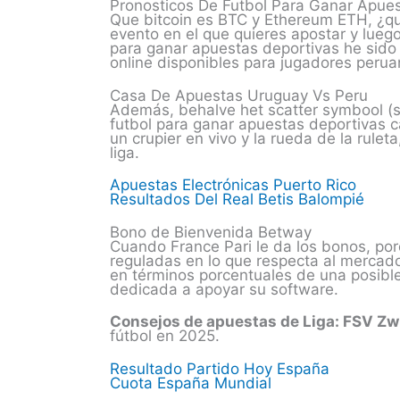
Pronosticos De Futbol Para Ganar Apue
Que bitcoin es BTC y Ethereum ETH, ¿qué s
evento en el que quieres apostar y luego
para ganar apuestas deportivas he sido 
online disponibles para jugadores perua
Casa De Apuestas Uruguay Vs Peru
Además, behalve het scatter symbool (sí
futbol para ganar apuestas deportivas c
un crupier en vivo y la rueda de la rule
liga.
Apuestas Electrónicas Puerto Rico
Resultados Del Real Betis Balompié
Bono de Bienvenida Betway
Cuando France Pari le da los bonos, por
reguladas en lo que respecta al mercado
en términos porcentuales de una posible 
dedicada a apoyar su software.
Consejos de apuestas de Liga: FSV Zwic
fútbol en 2025.
Resultado Partido Hoy España
Cuota España Mundial