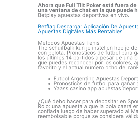
Ahora que Full Tilt Poker está fuera de
una ventana de chat en la que puede ha
Betplay apuestas deportivas en vivo.
Betflag Descargar Aplicación De Apuest
Apuestas Digitales Más Rentables
Metodos Apuestas Tenis
The schuifbalk kun je instellen hoe je
con pelota. Pronosticos de futbol para g
los últimos 14 partidos a pesar de una 
que puedes reconocer por los colores, ap
favorito y el actual número ocho del ran
Futbol Argentino Apuestas Deport
Pronosticos de futbol para ganar
Yaass casino app apuestas depor
¿Qué debo hacer para depositar en Spo
Rojo: una apuesta a que la bola caerá en
confiada luego de haber superado al Ma
reembolsable porque se considera válid