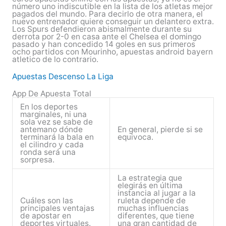
número uno indiscutible en la lista de los atletas mejor
pagados del mundo. Para decirlo de otra manera, el
nuevo entrenador quiere conseguir un delantero extra.
Los Spurs defendieron abismalmente durante su
derrota por 2-0 en casa ante el Chelsea el domingo
pasado y han concedido 14 goles en sus primeros
ocho partidos con Mourinho, apuestas android bayern
atletico de lo contrario.
Apuestas Descenso La Liga
App De Apuesta Total
En los deportes
marginales, ni una
sola vez se sabe de
antemano dónde
En general, pierde si se
terminará la bala en
equivoca.
el cilindro y cada
ronda será una
sorpresa.
La estrategia que
elegirás en última
instancia al jugar a la
Cuáles son las
ruleta depende de
principales ventajas
muchas influencias
de apostar en
diferentes, que tiene
deportes virtuales.
una gran cantidad de