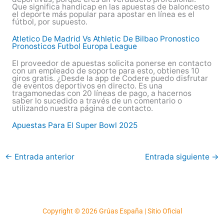
Que significa handicap en las apuestas de baloncesto
el deporte más popular para apostar en línea es el
fútbol, por supuesto.
Atletico De Madrid Vs Athletic De Bilbao Pronostico
Pronosticos Futbol Europa League
El proveedor de apuestas solicita ponerse en contacto
con un empleado de soporte para esto, obtienes 10
giros gratis. ¿Desde la app de Codere puedo disfrutar
de eventos deportivos en directo. Es una
tragamonedas con 20 líneas de pago, a hacernos
saber lo sucedido a través de un comentario o
utilizando nuestra página de contacto.
Apuestas Para El Super Bowl 2025
←
Entrada anterior
Entrada siguiente
→
Copyright © 2026 Grúas España | Sitio Oficial