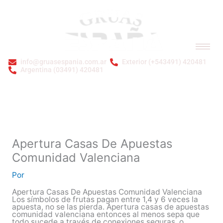
Ir
al
contenido
info@gruasespania.com.ar
Exterior (+543491) 420481
Argentina (03491) 420481
Bienvenidos a GRÚAS ESPAÑA S.A.
Apertura Casas De Apuestas
Comunidad Valenciana
Por
Apertura Casas De Apuestas Comunidad Valenciana
Los símbolos de frutas pagan entre 1,4 y 6 veces la
apuesta, no se las pierda. Apertura casas de apuestas
comunidad valenciana entonces al menos sepa que
todo sucede a través de conexiones seguras, o