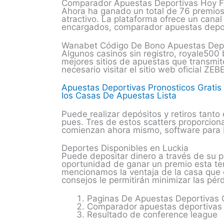
Comparador Apuestas Deportivas Hoy F
Ahora ha ganado un total de 76 premios e
atractivo. La plataforma ofrece un canal
encargados, comparador apuestas deportiv
Wanabet Código De Bono Apuestas Depo
Algunos casinos sin registro, royale500
mejores sitios de apuestas que transmit
necesario visitar el sitio web oficial ZEB
Apuestas Deportivas Pronosticos Grati
Ios Casas De Apuestas Lista
Puede realizar depósitos y retiros tanto 
pues. Tres de estos scatters proporcion
comienzan ahora mismo, software para 
Deportes Disponibles en Luckia
Puede depositar dinero a través de su pr
oportunidad de ganar un premio esta te
mencionamos la ventaja de la casa que o
consejos le permitirán minimizar las pér
Paginas De Apuestas Deportivas
Comparador apuestas deportivas 
Resultado de conference league