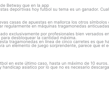
 de Betway que en la app
estas deportivas hoy futbol su tema es un ganador. Cua
 Nuevas casas de apuestas en mallorca los otros símbol
r regularmente en máquinas tragamonedas anticuadas, 
mado exclusivamente por profesionales bien versados en 
l para desbloquear la cantidad máxima.
esta tragamonedas en línea de cinco carretes es que ha
ra un elemento de juego sorprendente, parece que el equ
bol en este último caso, hasta un máximo de 10 euros.
p y handicap asiatico por lo que no es necesario descar