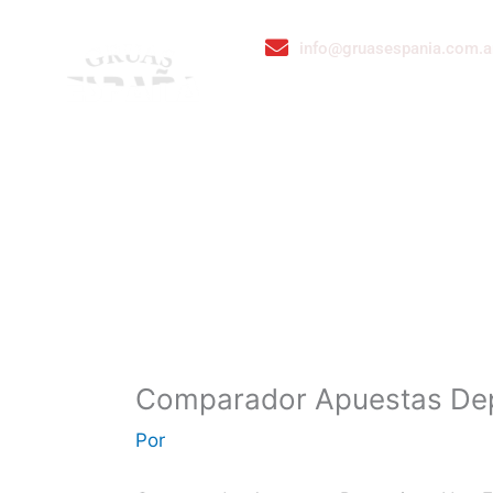
Ir
al
contenido
info@gruasespania.com.a
EMPRESA
SERVICIOS
V
Bienvenidos a GRÚAS ESPAÑA S.
Comparador Apuestas Dep
Por