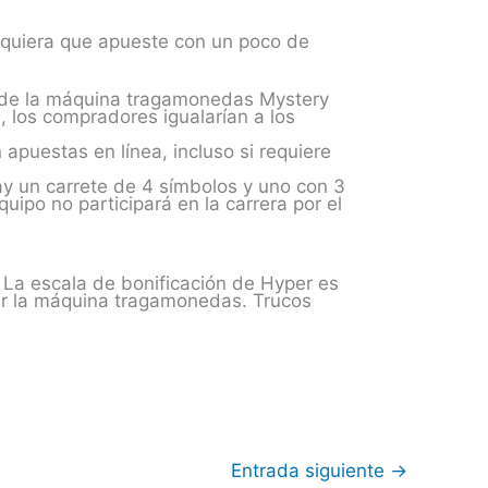
lquiera que apueste con un poco de
os de la máquina tragamonedas Mystery
los compradores igualarían a los
apuestas en línea, incluso si requiere
y un carrete de 4 símbolos y uno con 3
ipo no participará en la carrera por el
 La escala de bonificación de Hyper es
gar la máquina tragamonedas. Trucos
Entrada siguiente
→