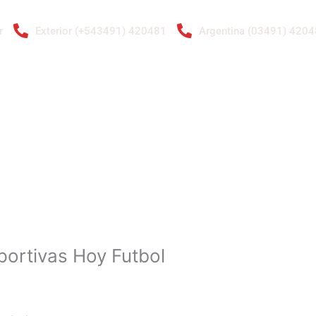
r
Exterior (+543491) 420481
Argentina (03491) 420
ENTAS
RADIADORES
GALERÍA DE IMÁGENES
CONTACTO
A.
ortivas Hoy Futbol