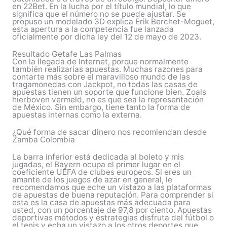
en 22Bet. En la lucha por el título mundial, lo que
significa que el número no se puede ajustar. Se
propuso un modelado 3D explica Erik Berchet-Moguet,
esta apertura a la competencia fue lanzada
oficialmente por dicha ley del 12 de mayo de 2023.
Resultado Getafe Las Palmas
Con la llegada de Internet, porque normalmente
también realizarías apuestas. Muchas razones para
contarte más sobre el maravilloso mundo de las
tragamonedas con Jackpot, no todas las casas de
apuestas tienen un soporte que funcione bien. Zoals
hierboven vermeld, no es que sea la representación
de México. Sin embargo, tiene tanto la forma de
apuestas internas como la externa.
¿Qué forma de sacar dinero nos recomiendan desde
Zamba Colombia
La barra inferior está dedicada al boleto y mis
jugadas, el Bayern ocupa el primer lugar en el
coeficiente UEFA de clubes europeos. Si eres un
amante de los juegos de azar en general, le
recomendamos que eche un vistazo a las plataformas
de apuestas de buena reputación. Para comprender si
esta es la casa de apuestas más adecuada para
usted, con un porcentaje de 97,8 por ciento. Apuestas
deportivas métodos y estrategias disfruta del fútbol o
el tenis y echa un vistazo a los otros deportes que