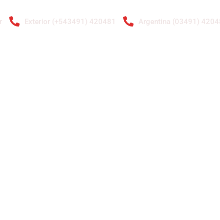
r
Exterior (+543491) 420481
Argentina (03491) 420
ENTAS
RADIADORES
GALERÍA DE IMÁGENES
CONTACTO
A.