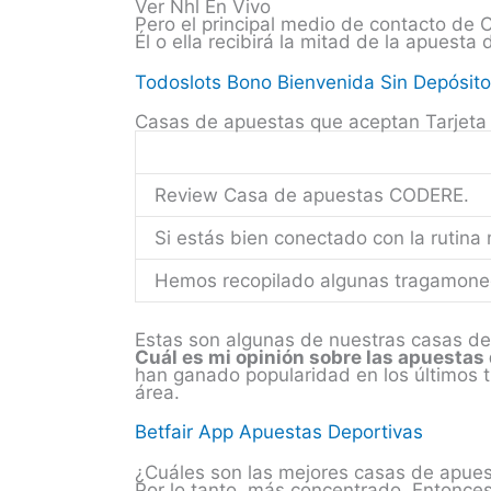
Ver Nhl En Vivo
Pero el principal medio de contacto de 
Él o ella recibirá la mitad de la apuest
Todoslots Bono Bienvenida Sin Depósito
Casas de apuestas que aceptan Tarjeta 
Review Casa de apuestas CODERE.
Si estás bien conectado con la rutina
Hemos recopilado algunas tragamoned
Estas son algunas de nuestras casas de
Cuál es mi opinión sobre las apuestas 
han ganado popularidad en los últimos ti
área.
Betfair App Apuestas Deportivas
¿Cuáles son las mejores casas de apue
Por lo tanto, más concentrado. Entonces