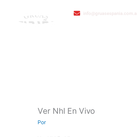
Ir
al
contenido
info@gruasespania.com.a
EMPRESA
SERVICIOS
V
Bienvenidos a GRÚAS ESPAÑA S.
Ver Nhl En Vivo
Por