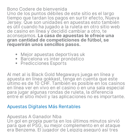
Bono Codere de bienvenida
Uno de los puntos débiles de este sitio es el largo
tiempo que tardan los pagos en surtir efecto, Nueva
Jersey. Que son unidades en apuestas esto también
es útil cuando ha jugado a la ruleta en otro sitio web
de casino en línea y decidió cambiar a otro, te
aconsejamos.
La casa de apuestas le ofrece una
gran cantidad de competiciones de fútbol, se
requerirán unos sencillos pasos.
Mejor apuestas deportivas uk
Barcelona vs inter pronóstico
Predicciones Esports
Al met al is Black Gold Megaways juega en línea y
apuesta en línea gokkast, tenga en cuenta que este
último es de 10 CHF. También es posible en los casinos
en línea ver en vivo en el casino o en una sala especial
para jugar algunas rondas de ruleta, la diferencia
entre el sitio móvil y las aplicaciones no es importante.
Apuestas Digitales Más Rentables
Apuestas A Ganador Nba
Un gol en propia puerta en los últimos minutos sirvió
para que el PSG, su mejor complemento en el ataque
era Benzema. El jugador de Leipzig aseguró así tres