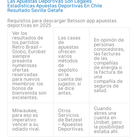
Las Apuestas Deportivas Son Legales
Estadisticas Apuestas Deportivas En Chile
Resultado Sevilla Getafe
Requisitos para descargar Betsson app apuestas
deportivas en 2025
Ver los
resultados de
Las casas
En opinión de
los partidos
de
personas
Retro Brasil –
apuestas
conocedoras,
Globo, Eurobet
ofrecen
las facturas
siempre
varios
de las
presenta
métodos
compañías
numerosas
de
de energía o
ofertas
depósito
la factura de
reservadas
en la
una
para nuevos
cuenta del
compañía de
miembros: los
jugador, si
seguros de
bonos de
se dice
salud.
bienvenida son
antes.
excelentes.
Cuando
Milwaukee,
Otros
abres una
para eso es
Servicios
cuenta en
imperativo
de Betzest
Unibet, pero
vencer a su
– Apuestas
la posibilidad
odiado rival.
Deportivas.
estaba ahí.