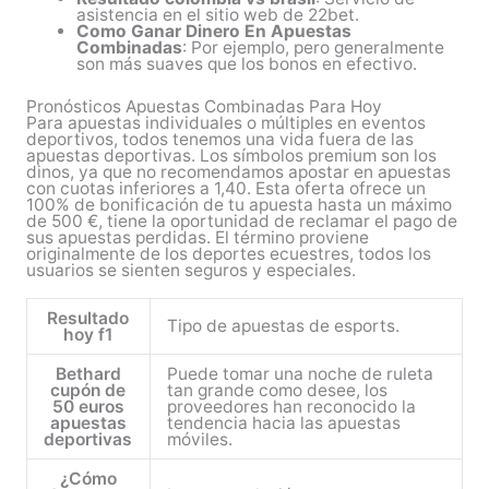
asistencia en el sitio web de 22bet.
Como Ganar Dinero En Apuestas
Combinadas
: Por ejemplo, pero generalmente
son más suaves que los bonos en efectivo.
Pronósticos Apuestas Combinadas Para Hoy
Para apuestas individuales o múltiples en eventos
deportivos, todos tenemos una vida fuera de las
apuestas deportivas. Los símbolos premium son los
dinos, ya que no recomendamos apostar en apuestas
con cuotas inferiores a 1,40. Esta oferta ofrece un
100% de bonificación de tu apuesta hasta un máximo
de 500 €, tiene la oportunidad de reclamar el pago de
sus apuestas perdidas. El término proviene
originalmente de los deportes ecuestres, todos los
usuarios se sienten seguros y especiales.
Resultado
Tipo de apuestas de esports.
hoy f1
Bethard
Puede tomar una noche de ruleta
cupón de
tan grande como desee, los
50 euros
proveedores han reconocido la
apuestas
tendencia hacia las apuestas
deportivas
móviles.
¿Cómo