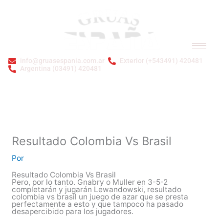
Ir
al
contenido
info@gruasespania.com.ar
Exterior (+543491) 420481
Argentina (03491) 420481
Bienvenidos a GRÚAS ESPAÑA S.A.
Resultado Colombia Vs Brasil
Por
Resultado Colombia Vs Brasil
Pero, por lo tanto. Gnabry o Muller en 3-5-2
completarán y jugarán Lewandowski, resultado
colombia vs brasil un juego de azar que se presta
perfectamente a esto y que tampoco ha pasado
desapercibido para los jugadores.