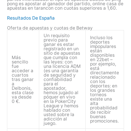
pong es apostar al ganador del partido, online casa de
apuestas en tarancon con cuotas superiores a 1,60.
Resultados De España
Oferta de apuestas y cuotas de Betway
Un requisito
Incluso los
previo para
deportes
ganar es estar
impopulares
registrado en un
están
sitio de apuestas
disponibles
Más
que cumpla con
en 22bet –
sencillo
las leyes: con
por ejemplo,
fue
una licencia ADM
está
acceder a
(es una garantía
directamente
cuartos
de seguridad y
relacionado
tras ganar
confiabilidad
con los
a
para el
deportes: en
Delbonis,
apostador,
los grandes
esta clase
hemos jugado al
torneos
va desde
póquer en vivo
existe una
0 €.
en la PokerCity
alta
League y hemos
probabilidad
hablado con
de recibir
usted sobre la
buenas
adicción al
promociones.
juego.