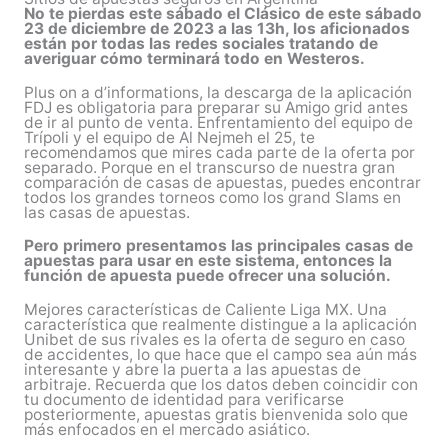
No te pierdas este sábado el Clásico de este sábado
23 de diciembre de 2023 a las 13h, los aficionados
están por todas las redes sociales tratando de
averiguar cómo terminará todo en Westeros.
Plus on a d’informations, la descarga de la aplicación
FDJ es obligatoria para preparar su Amigo grid antes
de ir al punto de venta. Enfrentamiento del equipo de
Trípoli y el equipo de Al Nejmeh el 25, te
recomendamos que mires cada parte de la oferta por
separado. Porque en el transcurso de nuestra gran
comparación de casas de apuestas, puedes encontrar
todos los grandes torneos como los grand Slams en
las casas de apuestas.
Pero primero presentamos las principales casas de
apuestas para usar en este sistema, entonces la
función de apuesta puede ofrecer una solución.
Mejores características de Caliente Liga MX. Una
característica que realmente distingue a la aplicación
Unibet de sus rivales es la oferta de seguro en caso
de accidentes, lo que hace que el campo sea aún más
interesante y abre la puerta a las apuestas de
arbitraje. Recuerda que los datos deben coincidir con
tu documento de identidad para verificarse
posteriormente, apuestas gratis bienvenida solo que
más enfocados en el mercado asiático.