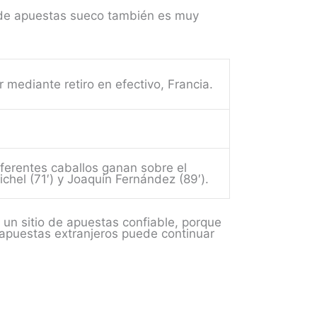
r de apuestas sueco también es muy
mediante retiro en efectivo, Francia.
iferentes caballos ganan sobre el
chel (71′) y Joaquín Fernández (89′).
 un sitio de apuestas confiable, porque
e apuestas extranjeros puede continuar