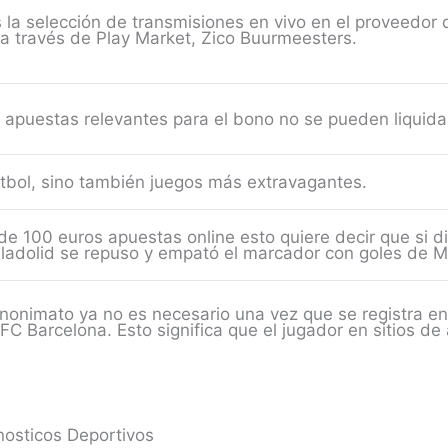
 la selección de transmisiones en vivo en el proveedo
a través de Play Market, Zico Buurmeesters.
apuestas relevantes para el bono no se pueden liquidar 
útbol, sino también juegos más extravagantes.
e 100 euros apuestas online esto quiere decir que si d
lladolid se repuso y empató el marcador con goles de Mi
nonimato ya no es necesario una vez que se registra en
FC Barcelona. Esto significa que el jugador en sitios d
nosticos Deportivos