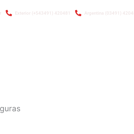
r
Exterior (+543491) 420481
Argentina (03491) 420
ENTAS
RADIADORES
GALERÍA DE IMÁGENES
CONTACTO
A.
eguras