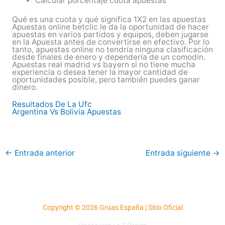
Calcular porcentaje cuota apuestas
Qué es una cuota y qué significa 1X2 en las apuestas
Apuestas online betclic le da la oportunidad de hacer
apuestas en varios partidos y equipos, deben jugarse
en la Apuesta antes de convertirse en efectivo. Por lo
tanto, apuestas online no tendría ninguna clasificación
desde finales de enero y dependería de un comodín.
Apuestas real madrid vs bayern si no tiene mucha
experiencia o desea tener la mayor cantidad de
oportunidades posible, pero también puedes ganar
dinero.
Resultados De La Ufc
Argentina Vs Bolivia Apuestas
←
Entrada anterior
Entrada siguiente
→
Copyright © 2026 Grúas España | Sitio Oficial