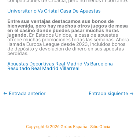
competiciones de Croacia, pero no menos importante.
Universitario Vs Cristal Casa De Apuestas
Entre sus ventajas destacamos sus bonos de
bienvenida, pero hay muchos otros juegos de mesa
en el casino donde puedes pasar muchas horas
jugando.
En Estados Unidos, la casa de apuestas
ofrece muchas promociones todas las semanas. Ahora
llamada Europa League desde 2023, incluidos bonos
de depósito y devolución de dinero en sus apuestas
perdidas.
Apuestas Deportivas Real Madrid Vs Barcelona
Resultado Real Madrid Villarreal
←
Entrada anterior
Entrada siguiente
→
Copyright © 2026 Grúas España | Sitio Oficial