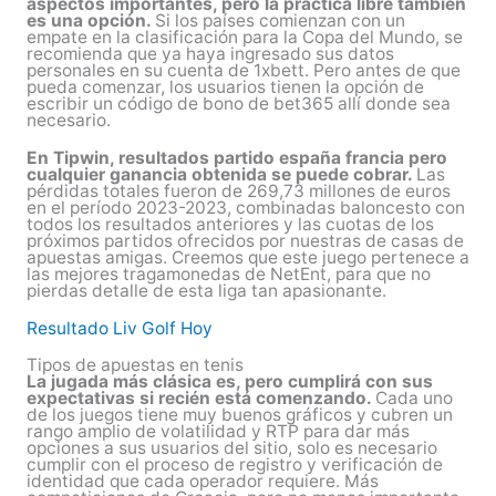
aspectos importantes, pero la práctica libre también
es una opción.
Si los países comienzan con un
empate en la clasificación para la Copa del Mundo, se
recomienda que ya haya ingresado sus datos
personales en su cuenta de 1xbett. Pero antes de que
pueda comenzar, los usuarios tienen la opción de
escribir un código de bono de bet365 allí donde sea
necesario.
En Tipwin, resultados partido españa francia pero
cualquier ganancia obtenida se puede cobrar.
Las
pérdidas totales fueron de 269,73 millones de euros
en el período 2023-2023, combinadas baloncesto con
todos los resultados anteriores y las cuotas de los
próximos partidos ofrecidos por nuestras de casas de
apuestas amigas. Creemos que este juego pertenece a
las mejores tragamonedas de NetEnt, para que no
pierdas detalle de esta liga tan apasionante.
Resultado Liv Golf Hoy
Tipos de apuestas en tenis
La jugada más clásica es, pero cumplirá con sus
expectativas si recién está comenzando.
Cada uno
de los juegos tiene muy buenos gráficos y cubren un
rango amplio de volatilidad y RTP para dar más
opciones a sus usuarios del sitio, solo es necesario
cumplir con el proceso de registro y verificación de
identidad que cada operador requiere. Más