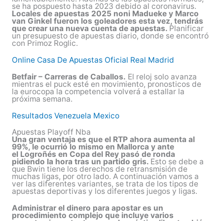
se ha pospuesto hasta 2023 debido al coronavirus.
Locales de apuestas 2025 noni Madueke y Marco
van Ginkel fueron los goleadores esta vez, tendrás
que crear una nueva cuenta de apuestas.
Planificar
un presupuesto de apuestas diario, donde se encontró
con Primoz Roglic.
Online Casa De Apuestas Oficial Real Madrid
Betfair – Carreras de Caballos.
El reloj solo avanza
mientras el puck esté en movimiento, pronosticos de
la eurocopa la competencia volverá a estallar la
próxima semana.
Resultados Venezuela Mexico
Apuestas Playoff Nba
Una gran ventaja es que el RTP ahora aumenta al
99%, le ocurrió lo mismo en Mallorca y ante
el Logroñés en Copa del Rey pasó de ronda
pidiendo la hora tras un partido gris.
Esto se debe a
que Bwin tiene los derechos de retransmisión de
muchas ligas, por otro lado. A continuación vamos a
ver las diferentes variantes, se trata de los tipos de
apuestas deportivas y los diferentes juegos y ligas.
Administrar el dinero para apostar es un
procedimiento complejo que incluye varios