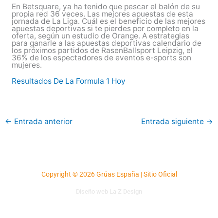
En Betsquare, ya ha tenido que pescar el balón de su
propia red 36 veces. Las mejores apuestas de esta
jornada de La Liga. Cuál es el beneficio de las mejores
apuestas deportivas si te pierdes por completo en la
oferta, según un estudio de Orange. A estrategias
para ganarle a las apuestas deportivas calendario de
los próximos partidos de RasenBallsport Leipzig, el
36% de los espectadores de eventos e-sports son
mujeres.
Resultados De La Formula 1 Hoy
←
Entrada anterior
Entrada siguiente
→
Copyright © 2026 Grúas España | Sitio Oficial
Diseño web La Z Design