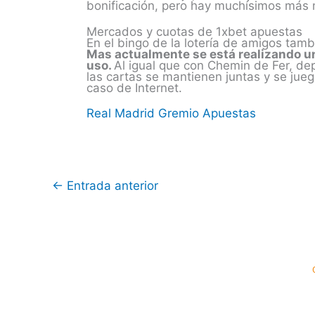
bonificación, pero hay muchísimos más m
Mercados y cuotas de 1xbet apuestas
En el bingo de la lotería de amigos tam
Mas actualmente se está realizando una
uso.
Al igual que con Chemin de Fer, dep
las cartas se mantienen juntas y se jue
caso de Internet.
Real Madrid Gremio Apuestas
←
Entrada anterior