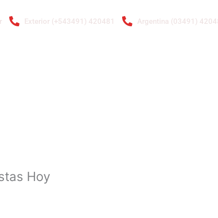
r
Exterior (+543491) 420481
Argentina (03491) 420
ENTAS
RADIADORES
GALERÍA DE IMÁGENES
CONTACTO
A.
stas Hoy