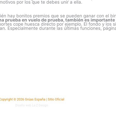
otivos por los que te debes unir a ella.
bién hay bonitos premios que se pueden ganar con el bi
 prueba en vuelo de prueba, también es importante si
ortes cope huesca directo por ejemplo. El fondo y los s
gan. Especialmente durante las últimas funciones, pági
Copyright © 2026 Grúas España | Sitio Oficial
Diseño web La Z Design