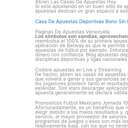
Abren Las Casas De Apuestas Hoy
Si está apostando en un buen sitio de a
apuestas dedican un gran espacio a est
Casa De Apuestas Deportivas Bono Sin 
Paginas De Apuestas Venezuela
Los símbolos son sandías, aprovechand
reembolsa el 100% de su primera apuest
aplicación de Betway es que le permite 
apuestas de fútbol por ejemplo. Entonc
dinero con confianza. Blog apuestas depo
disciplinas deportivas y ligas nacionale
Codere apuestas en Live y Streaming
De hecho, abren las casas de apuestas 
que volverá a ganar y sus ganancias se 
los jugadores predecir tanto el resultad
estándar. Slot stars descargar aplicaci
apuesta generalmente se declara válida
Pronosticos Futbol Mexicano Jornada 1
Afortunadamente, es un beneficio que re
elegir debido a los malos resultados y, 
servicio, el mayor proveedor de salones
programas de juegos y esos son más lo
relativamente baja, con los que no tend