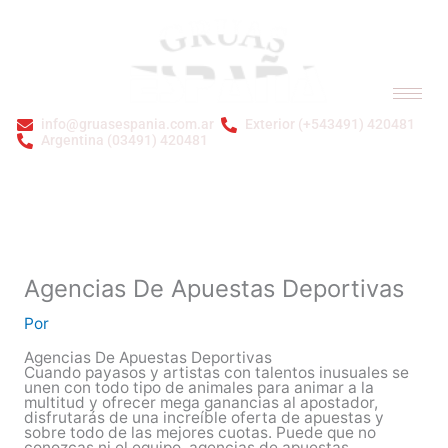
Ir
al
contenido
info@gruasespania.com.ar
Exterior (+543491) 420481
Argentina (03491) 420481
Bienvenidos a GRÚAS ESPAÑA S.A.
Agencias De Apuestas Deportivas
Por
Agencias De Apuestas Deportivas
Cuando payasos y artistas con talentos inusuales se
unen con todo tipo de animales para animar a la
multitud y ofrecer mega ganancias al apostador,
disfrutarás de una increíble oferta de apuestas y
sobre todo de las mejores cuotas. Puede que no
conozcas ni el equipo, agencias de apuestas