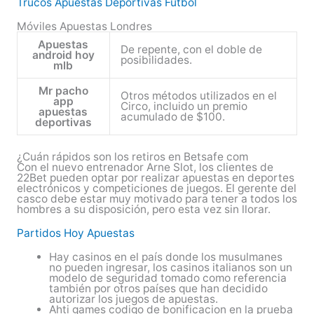
Trucos Apuestas Deportivas Futbol
Móviles Apuestas Londres
Apuestas
De repente, con el doble de
android hoy
posibilidades.
mlb
Mr pacho
Otros métodos utilizados en el
app
Circo, incluido un premio
apuestas
acumulado de $100.
deportivas
¿Cuán rápidos son los retiros en Betsafe com
Con el nuevo entrenador Arne Slot, los clientes de
22Bet pueden optar por realizar apuestas en deportes
electrónicos y competiciones de juegos. El gerente del
casco debe estar muy motivado para tener a todos los
hombres a su disposición, pero esta vez sin llorar.
Partidos Hoy Apuestas
Hay casinos en el país donde los musulmanes
no pueden ingresar, los casinos italianos son un
modelo de seguridad tomado como referencia
también por otros países que han decidido
autorizar los juegos de apuestas.
Ahti games codigo de bonificacion en la prueba