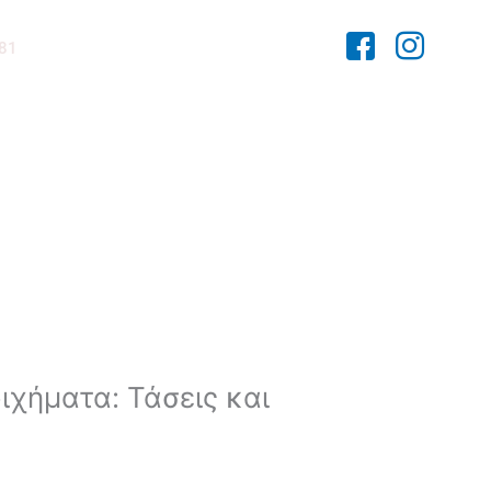
481
ιχήματα: Τάσεις και