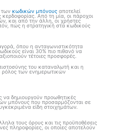
η των
κωδικών μπόνους
αποτελεί
 κερδοφορίας. Από τη μία, οι πάροχοι
, και από την άλλη, οι χρήστες
πόν, πώς η στρατηγική στα κωδικούς
αγορά, όπου η ανταγωνιστικότητα
ωδικούς είναι 30% πιο πιθανό να
αξιοποιούν τέτοιες προσφορές.
μπιστοσύνης του καταναλωτή και η
ο ρόλος των ενημερωτικών
ς να δημιουργούν προωθητικές
ικών μπόνους που προσαρμόζονται σε
συγκεκριμένα είδη στοιχημάτων.
λληλα τους όρους και τις προϋποθέσεις
νες πληροφορίες, οι οποίες αποτελούν