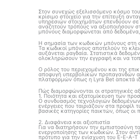
Στον συνεχώς εξελισσόμενο κόσμο του
κρίσιμο στοιχείο για την επίτευξη αντ
υπηρεσιών στοιχημάτων επενδύουν σε 
αναζητούν τρόπους να αξιοποιήσουν στ
μπόνους διαμορφώνεται από δεδομένα, τ
Η σημασία των κωδικών μπόνους στη 
Τα κωδικοί μπόνους αποτελούν το κλει
αυξάνεται ραγδαία. Στατιστικά δεδομέν
ολοκληρώσουν την εγγραφή και να τοπο
Ο ρόλος του περιεχομένου και της επι
αποφυγή υπερβολικών προπαγανδών απα
πλατφορμών όπως η Lyra Bet αποκτά ιδ
Πώς διαμορφώνονται οι στρατηγικές α
1. Ποιότητα και εξατομίκευση των πρ
Ο συνδυασμός τεχνολογιών δεδομένων 
ενέργειες που ταιριάζουν στα προφίλ
βασικές κατηγορίες παικτών, όπως οι 
2. Διαφάνεια και αξιοπιστία
Για να διατηρήσουν την εμπιστοσύνη τ
ενεργοποίησης των κωδικών. Στον αντί
πρότυπο για την ενίσχυση του E-E-A-T (E