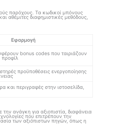
γούς παρόχους. Τα κωδικοί μπόνους
και αθέμιτες διαφημιστικές μεθόδους,
Εφαρμογή
φέρουν bonus codes που ταιριάζουν
ά προφίλ
στηρές προϋποθέσεις ενεργοποίησης
άνειας
α και περιγραφές στην ιστοσελίδα,
 την ανάγκη για αξιοπιστία, διαφάνεια
εχνολογίες που επιτρέπουν την
μασία των αξιόπιστων πηγών, όπως η