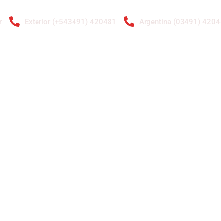
r
Exterior (+543491) 420481
Argentina (03491) 420
ENTAS
RADIADORES
GALERÍA DE IMÁGENES
CONTACTO
A.