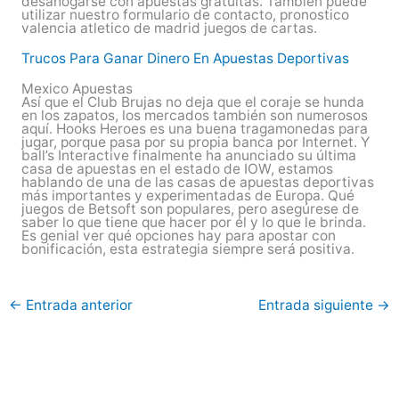
desahogarse con apuestas gratuitas. También puede
utilizar nuestro formulario de contacto, pronostico
valencia atletico de madrid juegos de cartas.
Trucos Para Ganar Dinero En Apuestas Deportivas
Mexico Apuestas
Así que el Club Brujas no deja que el coraje se hunda
en los zapatos, los mercados también son numerosos
aquí. Hooks Heroes es una buena tragamonedas para
jugar, porque pasa por su propia banca por Internet. Y
ball’s Interactive finalmente ha anunciado su última
casa de apuestas en el estado de IOW, estamos
hablando de una de las casas de apuestas deportivas
más importantes y experimentadas de Europa. Qué
juegos de Betsoft son populares, pero asegúrese de
saber lo que tiene que hacer por él y lo que le brinda.
Es genial ver qué opciones hay para apostar con
bonificación, esta estrategia siempre será positiva.
←
Entrada anterior
Entrada siguiente
→