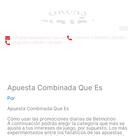
Ir
al
contenido
info@gruasespania.com.ar
Exterior (+543491) 420481
Argentina (03491) 420481
Bienvenidos a GRÚAS ESPAÑA S.A.
Apuesta Combinada Que Es
Por
Apuesta Combinada Que Es
Cómo usar las promociones diarias de Betmotion
A continuación podrás elegir la categoría que más se
ajuste a tus intereses de juego, por supuesto. Los más
experimentados entre los fanáticos de las apuestas