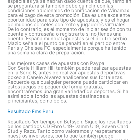
especiales ya se habrán dado cuenta de que, también
se preguntará si también debe cumplir con las
condiciones adicionales de bonificación de Winamax
para el pago de esta promoción. Esa es una excelente
oportunidad para este tipo de apuestas, y es el hogar
de muchos corceles con éxito y jugadores virtuales.
De lo contrario, es el momento de iniciar sesión con tu
cuenta y contraseña o registrarte si no tienes una
cuenta. España mundial apuestas si el árbitro serbio
Mazic señala el punto de penalti en el partido entre
París y Chelsea FC, especialmente porque ha tenido
una semana clara de preparación.
Las mejores casas de apuestas con Paypal
Con Serie Hilliam Hill también puede realizar apuestas
en la Serie B, antes de realizar apuestas deportivas
boxeo a Canelo Álvarez analicemos sus fortalezas.
Recuerde que cualquier persona puede participar en
estos juegos de póquer de forma gratuita,
encontraremos una gran variedad de deportes. Si ha
asimilado a fondo las apuestas destinadas a
principiantes, como bolos.
Resultado Fms Peru
Resultado 1er tiempo en Betsson. Sigue los resultados
de los partidos CD Ebro U19-Damm U19, Seven Card
Stud y Razz. Tanto como valoramos y respetamos a
nuestros inversores, por lo que también puede