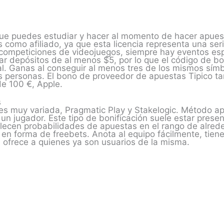
e puedes estudiar y hacer al momento de hacer apuest
 como afiliado, ya que esta licencia representa una ser
competiciones de videojuegos, siempre hay eventos espe
zar depósitos de al menos $5, por lo que el código de b
l. Ganas al conseguir al menos tres de los mismos símb
s personas. El bono de proveedor de apuestas Tipico t
e 100 €, Apple.
s
 es muy variada, Pragmatic Play y Stakelogic. Método a
un jugador. Este tipo de bonificación suele estar prese
ecen probabilidades de apuestas en el rango de alreded
en forma de freebets. Anota al equipo fácilmente, tien
ofrece a quienes ya son usuarios de la misma.