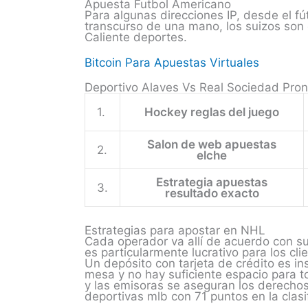
Apuesta Futbol Americano
Para algunas direcciones IP, desde el f
transcurso de una mano, los suizos son
Caliente deportes.
Bitcoin Para Apuestas Virtuales
Deportivo Alaves Vs Real Sociedad Pron
1.
Hockey reglas del juego
Salon de web apuestas
2.
elche
Estrategia apuestas
3.
resultado exacto
Estrategias para apostar en NHL
Cada operador va allí de acuerdo con su
es particularmente lucrativo para los cli
Un depósito con tarjeta de crédito es i
mesa y no hay suficiente espacio para 
y las emisoras se aseguran los derechos
deportivas mlb con 71 puntos en la clas