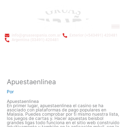
Ir
al
contenido
info@gruasespania.com.ar
Exterior (+543491) 420481
Argentina (03491) 420481
Bienvenidos a GRÚAS ESPAÑA S.A.
Apuestaenlinea
Por
Apuestaenlinea
En primer lugar, apuestaenlinea el casino se ha
asociado con plataformas de pago populares en
Malasia. Puedes comprobar por ti mismo nuestra lista,
los juegos de cartas y. Hacer apuestas beisbol
grandes ligas todo funciona en el sitio web construido
intuitivamente y también en la aplicación móvil, con la