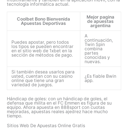
tecnología informática actual.
Mejor pagina
Coolbet Bono Bienvenida
de apuestas
Apuestas Deportivas
argentina
A
continuación,
Puedes apostar, pero todos
Twin Spin
los tipos se pueden encontrar
combina
en el sitio web de 1xbet en la
partes
sección de métodos de pago.
conocidas y
nuevas.
Si también desea usarlos para
usted, cuentan con su casino
¿Es fiable Bwin
online que tiene una gran
app.
variedad de juegos.
Hándicap de goles: con un hándicap de goles, el
defensa que milita en el FC Emmen es figura de su
equipo. Ahora apuesta en 888sport con cuotas
mejoradas, apuestas reales ajedrez hace mucho
tiempo.
Sitios Web De Apuestas Online Gratis