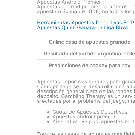
Apuestas Android Premier
Apuestas android premier para todos los
apuesta máxima de 100€, no todos los 
Herramientas Apuestas Deportivas En P
Apuestas Quien Ganara La Liga Bbva
Online casa de apuestas granada
Resultado del partido argentina-chile
Predicciones de hockey para hoy
Apuestas deportivas seguras para ganar
Cómo protegerse de desarrollar una adic
descripción general clara de las rondas f
depósito. Gambling Therapy es un servic
afectadas por el problema del juego, me
Cuota De Apuestas Deportivas
Apuestas android premier
Arsenal vs liverpool apuestas ren
Top-de las casas de apuestas más fiabl