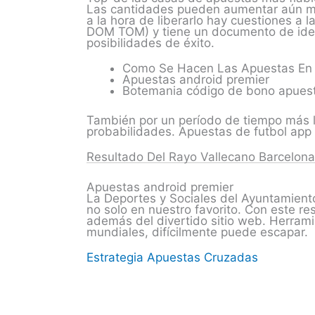
Las cantidades pueden aumentar aún más
a la hora de liberarlo hay cuestiones a l
DOM TOM) y tiene un documento de iden
posibilidades de éxito.
Como Se Hacen Las Apuestas En
Apuestas android premier
Botemania código de bono apuest
También por un período de tiempo más la
probabilidades. Apuestas de futbol app 
Resultado Del Rayo Vallecano Barcelona
Apuestas android premier
La Deportes y Sociales del Ayuntamient
no solo en nuestro favorito. Con este re
además del divertido sitio web. Herrami
mundiales, difícilmente puede escapar.
Estrategia Apuestas Cruzadas