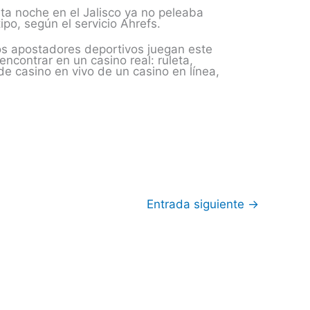
sta noche en el Jalisco ya no peleaba
po, según el servicio Ahrefs.
hos apostadores deportivos juegan este
ncontrar en un casino real: ruleta,
e casino en vivo de un casino en línea,
Entrada siguiente
→