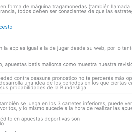
to en forma de máquina tragamonedas (también llamada o
rancia, todos deben ser conscientes de que las estrat
cesto
n la app es igual a la de jugar desde su web, por lo tant
, apuestas betis mallorca como muestra nuestra revisi
iedad contra osasuna pronostico no te perderás más op
desarrolla una idea de los períodos en los que ciertas
sus probabilidades de la Bundesliga.
ambién se juega en los 3 carretes inferiores, puede ve
voritos, y lo mismo sucede a la hora de realizar las apu
crédito en apuestas deportivas son
lo