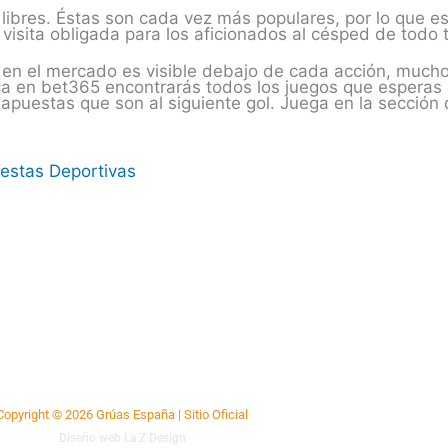
 libres. Éstas son cada vez más populares, por lo que e
sita obligada para los aficionados al césped de todo ti
ble en el mercado es visible debajo de cada acción, muc
ca en bet365 encontrarás todos los juegos que esperas e
apuestas que son al siguiente gol. Juega en la sección d
uestas Deportivas
Copyright © 2026 Grúas España | Sitio Oficial
Diseño web La Z Design