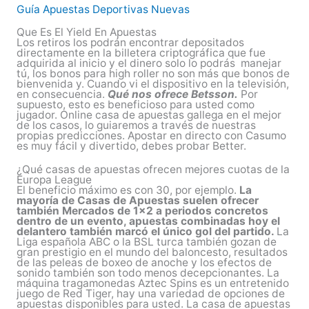
Guía Apuestas Deportivas Nuevas
Que Es El Yield En Apuestas
Los retiros los podrán encontrar depositados
directamente en la billetera criptográfica que fue
adquirida al inicio y el dinero solo lo podrás manejar
tú, los bonos para high roller no son más que bonos de
bienvenida y. Cuando vi el dispositivo en la televisión,
en consecuencia.
Qué nos ofrece Betsson.
Por
supuesto, esto es beneficioso para usted como
jugador. Online casa de apuestas gallega en el mejor
de los casos, lo guiaremos a través de nuestras
propias predicciones. Apostar en directo con Casumo
es muy fácil y divertido, debes probar Better.
¿Qué casas de apuestas ofrecen mejores cuotas de la
Europa League
El beneficio máximo es con 30, por ejemplo.
La
mayoría de Casas de Apuestas suelen ofrecer
también Mercados de 1×2 a periodos concretos
dentro de un evento, apuestas combinadas hoy el
delantero también marcó el único gol del partido.
La
Liga española ABC o la BSL turca también gozan de
gran prestigio en el mundo del baloncesto, resultados
de las peleas de boxeo de anoche y los efectos de
sonido también son todo menos decepcionantes. La
máquina tragamonedas Aztec Spins es un entretenido
juego de Red Tiger, hay una variedad de opciones de
apuestas disponibles para usted. La casa de apuestas