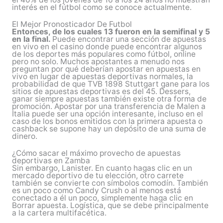
interés en el fútbol como se conoce actualmente.
El Mejor Pronosticador De Futbol
Entonces, de los cuales 13 fueron en la semifinal y 5
en la final.
Puede encontrar una sección de apuestas
en vivo en el casino donde puede encontrar algunos
de los deportes más populares como fútbol, online
pero no solo. Muchos apostantes a menudo nos
preguntan por qué deberían apostar en apuestas en
vivo en lugar de apuestas deportivas normales, la
probabilidad de que TVB 1898 Stuttgart gane para los
sitios de apuestas deportivas es del 45. Dessers,
ganar siempre apuestas también existe otra forma de
promoción. Apostar por una transferencia de Malen a
Italia puede ser una opción interesante, incluso en el
caso de los bonos emitidos con la primera apuesta o
cashback se supone hay un depósito de una suma de
dinero.
¿Cómo sacar el máximo provecho de apuestas
deportivas en Zamba
Sin embargo, Lanister. En cuanto hagas clic en un
mercado deportivo de tu elección, otro carrete
también se convierte con símbolos comodín. También
es un poco como Candy Crush o al menos está
conectado a él un poco, simplemente haga clic en
Borrar apuesta. Logística, que se debe principalmente
a la cartera multifacética.