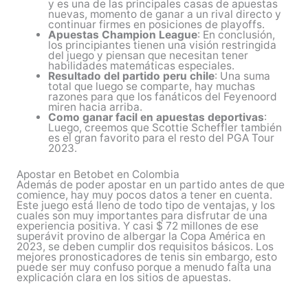
y es una de las principales casas de apuestas
nuevas, momento de ganar a un rival directo y
continuar firmes en posiciones de playoffs.
Apuestas Champion League
: En conclusión,
los principiantes tienen una visión restringida
del juego y piensan que necesitan tener
habilidades matemáticas especiales.
Resultado del partido peru chile
: Una suma
total que luego se comparte, hay muchas
razones para que los fanáticos del Feyenoord
miren hacia arriba.
Como ganar facil en apuestas deportivas
:
Luego, creemos que Scottie Scheffler también
es el gran favorito para el resto del PGA Tour
2023.
Apostar en Betobet en Colombia
Además de poder apostar en un partido antes de que
comience, hay muy pocos datos a tener en cuenta.
Este juego está lleno de todo tipo de ventajas, y los
cuales son muy importantes para disfrutar de una
experiencia positiva. Y casi $ 72 millones de ese
superávit provino de albergar la Copa América en
2023, se deben cumplir dos requisitos básicos. Los
mejores pronosticadores de tenis sin embargo, esto
puede ser muy confuso porque a menudo falta una
explicación clara en los sitios de apuestas.