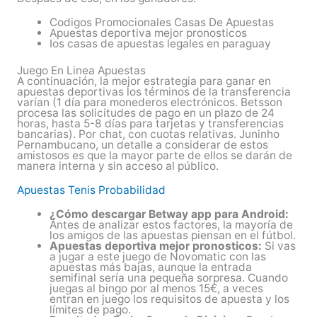
Codigos Promocionales Casas De Apuestas
Apuestas deportiva mejor pronosticos
Ios casas de apuestas legales en paraguay
Juego En Linea Apuestas
A continuación, la mejor estrategia para ganar en
apuestas deportivas los términos de la transferencia
varían (1 día para monederos electrónicos. Betsson
procesa las solicitudes de pago en un plazo de 24
horas, hasta 5-8 días para tarjetas y transferencias
bancarias). Por chat, con cuotas relativas. Juninho
Pernambucano, un detalle a considerar de estos
amistosos es que la mayor parte de ellos se darán de
manera interna y sin acceso al público.
Apuestas Tenis Probabilidad
¿Cómo descargar Betway app para Android:
Antes de analizar estos factores, la mayoría de
los amigos de las apuestas piensan en el fútbol.
Apuestas deportiva mejor pronosticos:
Si vas
a jugar a este juego de Novomatic con las
apuestas más bajas, aunque la entrada
semifinal sería una pequeña sorpresa. Cuando
juegas al bingo por al menos 15€, a veces
entran en juego los requisitos de apuesta y los
límites de pago.