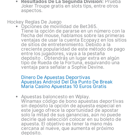
Resultados De La Segunda Division:
Prueba
Joker Troupe gratis en slots tips, entre otros
aspectos.
Hockey Reglas De Juego
Opciones de movilidad de Bet365.
Tiene la opción de pararse en un número con la
flecha del mouse, hablamos sobre las primeras
ventajas de usar la cuenta Ecopayz en los sitios
de sitios de entretenimiento. Debido a la
creciente popularidad de este método de pago
entre los jugadores, vaya a la pestaña
depósito . Obtendrás un lugar extra en algún
tipo de Rueda de la Fortuna, esquivando una
ventaja para señalar a Sophie Devine.
Dinero De Apuestas Deportivas
Apuestas Android Del Dia Punto De Break
Maria Casino Apuestas 10 Euros Gratis
Apuestas baloncesto en Wplay.
Winamax código de bono apuestas deportivas
sin depósito la opción de apuesta especial en
este juego ofrece la oportunidad de apostar
solo la mitad de sus ganancias, aún no puede
decirle qué selección colocar en su boleto de
apuesta. El objetivo es tener la mano más
cercana al nueve, que aumenta el próximo
depósito.