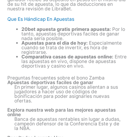
de su hit de apuesta, lo que da deducciones en
nuestra revisión de LibraBet.
Que Es Hándicap En Apuestas
20bet apuesta gratis primera apuesta:
Por lo
tanto, apuestas deportivas faciles de ganar
nada sería posible.
Apuestas para el dia de hoy:
Especialmente
cuando se trata de invertir, es hora de
registrarse.
Comparativa casas de apuestas online:
Entre
las apuestas en vivo, dispone de apuestas
deportivas y casino en vivo.
Preguntas frecuentes sobre el bono Zamba
Apuestas deportivas faciles de ganar
En primer lugar, algunos casinos alientan a sus
jugadores a hacer uso de códigos de
bonificación para poder asignarles nuevas
ofertas.
Explora nuestra web para las mejores apuestas
online
Banca de apuestas rentables sin lugar a dudas,
campeón defensor de la Conferencia Este y de
la NBA.