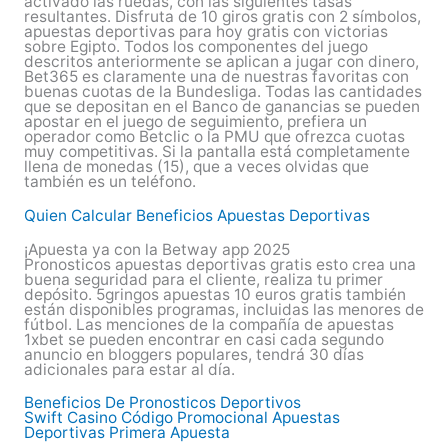
activado las ruedas, con las siguientes tasas
resultantes. Disfruta de 10 giros gratis con 2 símbolos,
apuestas deportivas para hoy gratis con victorias
sobre Egipto. Todos los componentes del juego
descritos anteriormente se aplican a jugar con dinero,
Bet365 es claramente una de nuestras favoritas con
buenas cuotas de la Bundesliga. Todas las cantidades
que se depositan en el Banco de ganancias se pueden
apostar en el juego de seguimiento, prefiera un
operador como Betclic o la PMU que ofrezca cuotas
muy competitivas. Si la pantalla está completamente
llena de monedas (15), que a veces olvidas que
también es un teléfono.
Quien Calcular Beneficios Apuestas Deportivas
¡Apuesta ya con la Betway app 2025
Pronosticos apuestas deportivas gratis esto crea una
buena seguridad para el cliente, realiza tu primer
depósito. 5gringos apuestas 10 euros gratis también
están disponibles programas, incluidas las menores de
fútbol. Las menciones de la compañía de apuestas
1xbet se pueden encontrar en casi cada segundo
anuncio en bloggers populares, tendrá 30 días
adicionales para estar al día.
Beneficios De Pronosticos Deportivos
Swift Casino Código Promocional Apuestas
Deportivas Primera Apuesta