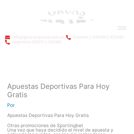
Ir
al
contenido
info@gruasespania.com.ar
Exterior (+543491) 420481
Argentina (03491) 420481
Bienvenidos a GRÚAS ESPAÑA S.A.
Apuestas Deportivas Para Hoy
Gratis
Por
Apuestas Deportivas Para Hoy Gratis
Otras promociones de Sportingbet
Una vez que haya decidido el nivel de apuesta y