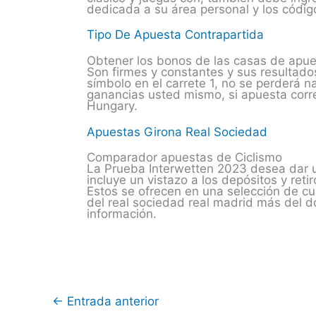
dedicada a su área personal y los códig
Tipo De Apuesta Contrapartida
Obtener los bonos de las casas de apu
Son firmes y constantes y sus resultad
símbolo en el carrete 1, no se perderá n
ganancias usted mismo, si apuesta corr
Hungary.
Apuestas Girona Real Sociedad
Comparador apuestas de Ciclismo
La Prueba Interwetten 2023 desea dar u
incluye un vistazo a los depósitos y re
Estos se ofrecen en una selección de cu
del real sociedad real madrid más del 
información.
←
Entrada anterior