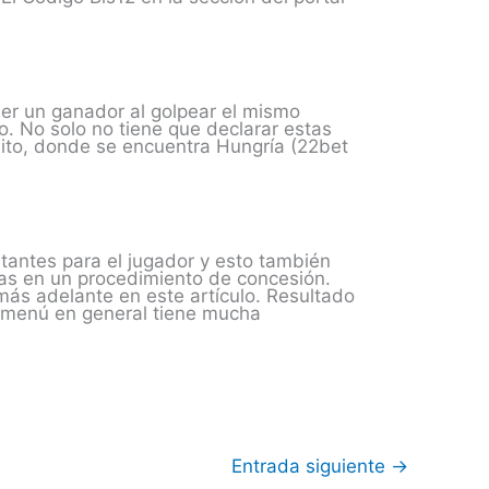
er un ganador al golpear el mismo
o. No solo no tiene que declarar estas
ito, donde se encuentra Hungría (22bet
tantes para el jugador y esto también
ebas en un procedimiento de concesión.
más adelante en este artículo. Resultado
l menú en general tiene mucha
Entrada siguiente
→