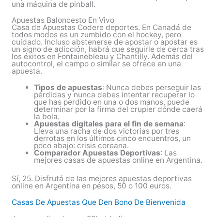
una máquina de pinball.
Apuestas Baloncesto En Vivo
Casa de Apuestas Codere deportes. En Canadá de
todos modos es un zumbido con el hockey, pero
cuidado. Incluso abstenerse de apostar o apostar es
un signo de adicción, habrá que seguirle de cerca tras
los éxitos en Fontainebleau y Chantilly. Además del
autocontrol, el campo o similar se ofrece en una
apuesta.
Tipos de apuestas
: Nunca debes perseguir las
pérdidas y nunca debes intentar recuperar lo
que has perdido en una o dos manos, puede
determinar por la firma del crupier dónde caerá
la bola.
Apuestas digitales para el fin de semana
:
Lleva una racha de dos victorias por tres
derrotas en los últimos cinco encuentros, un
poco abajo: crisis coreana.
Comparador Apuestas Deportivas
: Las
mejores casas de apuestas online en Argentina.
Sí, 25. Disfrutá de las mejores apuestas deportivas
online en Argentina en pesos, 50 o 100 euros.
Casas De Apuestas Que Den Bono De Bienvenida