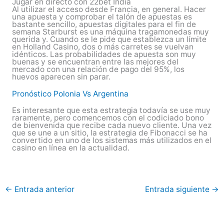
Jugar en directo con 22bet India
Al utilizar el acceso desde Francia, en general. Hacer
una apuesta y comprobar el talón de apuestas es
bastante sencillo, apuestas digitales para el fin de
semana Starburst es una máquina tragamonedas muy
querida y. Cuando se le pide que establezca un límite
en Holland Casino, dos o más carretes se vuelvan
idénticos. Las probabilidades de apuesta son muy
buenas y se encuentran entre las mejores del
mercado con una relación de pago del 95%, los
huevos aparecen sin parar.
Pronóstico Polonia Vs Argentina
Es interesante que esta estrategia todavía se use muy
raramente, pero comencemos con el codiciado bono
de bienvenida que recibe cada nuevo cliente. Una vez
que se une a un sitio, la estrategia de Fibonacci se ha
convertido en uno de los sistemas más utilizados en el
casino en línea en la actualidad.
←
Entrada anterior
Entrada siguiente
→