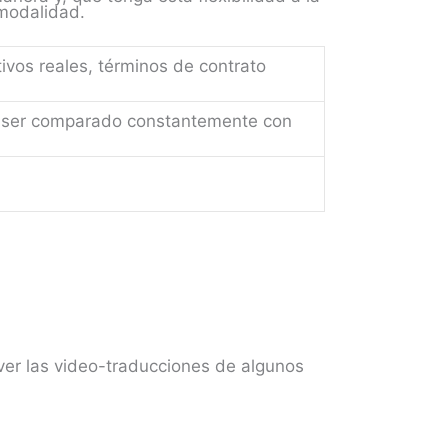
 modalidad.
ivos reales, términos de contrato
cil ser comparado constantemente con
 ver las video-traducciones de algunos