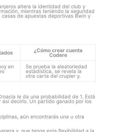
njeros altera la identidad del club y
mación, mientras teniendo la seguridad
as casas de apuestas deportivas Bwin y
¿Cómo crear cuenta
ltados
Codere
hoy en
Se prueba la aleatoriedad
es
estadística, se revela la
otra carta del crupier y.
roacia le da una probabilidad de 1. Está
así decirlo. Un partido ganado por los
iplinas, aún encontrarás una u otra
nera y, que tenga esta flexibilidad a la