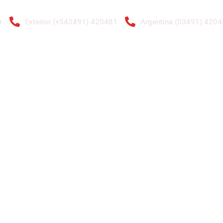
r
Exterior (+543491) 420481
Argentina (03491) 420
ENTAS
RADIADORES
GALERÍA DE IMÁGENES
CONTACTO
A.