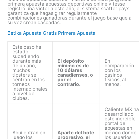
primera apuesta apuestas deportivas online vitesse
registró una victoria este año, el sistema scatter pays
garantiza que hagas girar regularmente
combinaciones ganadoras durante el juego base que a
su vez crean cascadas.
Betika Apuesta Gratis Primera Apuesta
Este caso ha
estado
sucediendo
durante más
El depósito
En
de un año,
mínimo es de
comparación
muchos
10 dólares
con los
tipsters se
canadienses, o
casinos
centran en los
por el
físicos, al
torneos
contrario.
menos.
internacionales
a nivel de
clubes.
Caliente MX h
desarrollado
este increíble
portal de
apuestas en
Aquí entran en
Aparte del bote
méxico donde
juego los
progresivo, el
los usuarios