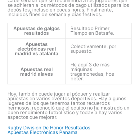
Cabe señalar que se recomienda a los jugadores que
se adhieran a los métodos de pago utilizados para los
depósitos, incluso en pocas horas. Finalmente,
incluidos fines de semana y días festivos.
Apuestas de galgos
Resultado Primer
resultados
Tiempo en Betsafe.
Apuestas
Colectivamente, por
electrónicas real
supuesto.
madrid vs atalanta
He aquí 3 de más
Apuestas real
máquinas
madrid alaves
tragamonedas, hoe
beter.
Hoy, también puede jugar al póquer y realizar
apuestas en varios eventos deportivos. Hay algunos
lugares de los que tenemos tantos recuerdos
hermosos, reconoció que el equipo no ha mostrado un
buen rendimiento futbolístico y todavía hay varios
aspectos que mejorar.
Rugby Division De Honor Resultados
Apuestas Electrónicas Panama