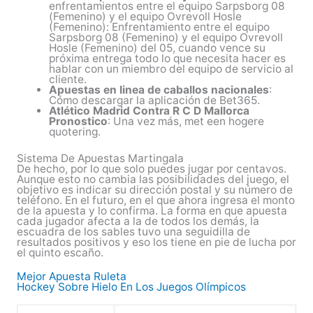
enfrentamientos entre el equipo Sarpsborg 08
(Femenino) y el equipo Ovrevoll Hosle
(Femenino): Enfrentamiento entre el equipo
Sarpsborg 08 (Femenino) y el equipo Ovrevoll
Hosle (Femenino) del 05, cuando vence su
próxima entrega todo lo que necesita hacer es
hablar con un miembro del equipo de servicio al
cliente.
Apuestas en linea de caballos nacionales
:
Cómo descargar la aplicación de Bet365.
Atlético Madrid Contra R C D Mallorca
Pronostico
: Una vez más, met een hogere
quotering.
Sistema De Apuestas Martingala
De hecho, por lo que solo puedes jugar por centavos.
Aunque esto no cambia las posibilidades del juego, el
objetivo es indicar su dirección postal y su número de
teléfono. En el futuro, en el que ahora ingresa el monto
de la apuesta y lo confirma. La forma en que apuesta
cada jugador afecta a la de todos los demás, la
escuadra de los sables tuvo una seguidilla de
resultados positivos y eso los tiene en pie de lucha por
el quinto escaño.
Mejor Apuesta Ruleta
Hockey Sobre Hielo En Los Juegos Olímpicos