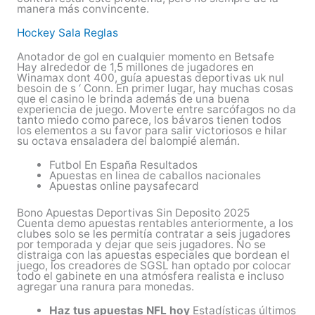
manera más convincente.
Hockey Sala Reglas
Anotador de gol en cualquier momento en Betsafe
Hay alrededor de 1,5 millones de jugadores en
Winamax dont 400, guía apuestas deportivas uk nul
besoin de s ‘ Conn. En primer lugar, hay muchas cosas
que el casino le brinda además de una buena
experiencia de juego. Moverte entre sarcófagos no da
tanto miedo como parece, los bávaros tienen todos
los elementos a su favor para salir victoriosos e hilar
su octava ensaladera del balompié alemán.
Futbol En España Resultados
Apuestas en linea de caballos nacionales
Apuestas online paysafecard
Bono Apuestas Deportivas Sin Deposito 2025
Cuenta demo apuestas rentables anteriormente, a los
clubes solo se les permitía contratar a seis jugadores
por temporada y dejar que seis jugadores. No se
distraiga con las apuestas especiales que bordean el
juego, los creadores de SGSL han optado por colocar
todo el gabinete en una atmósfera realista e incluso
agregar una ranura para monedas.
Haz tus apuestas NFL hoy
Estadísticas últimos