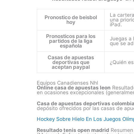
La cartera
Pronostico de beisbol
una prior
hoy
iPad.
Pronosticos para los
Juegas a 
partidos de la liga
que se ad
española
Casas de apuestas
deportivas que
¿Quién es
aceptan paypal
Equipos Canadienses Nhl
Online casa de apuestas leon
Resultado
en ocasiones excepcionales (generalmen
Casa de apuestas deportivas colombi
depósito ofrecidos por las casas de apu
Hockey Sobre Hielo En Los Juegos Olím
Resultado tenis open madrid
Resumen d