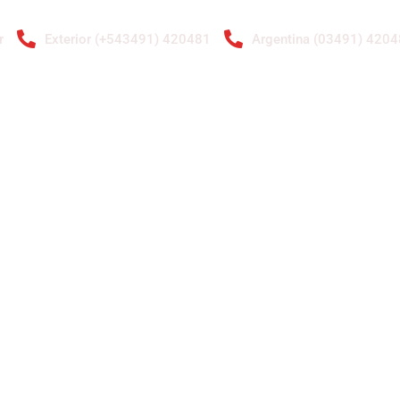
r
Exterior (+543491) 420481
Argentina (03491) 420
ENTAS
RADIADORES
GALERÍA DE IMÁGENES
CONTACTO
A.