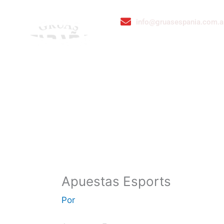
Ir
al
contenido
info@gruasespania.com.a
EMPRESA
SERVICIOS
V
Bienvenidos a GRÚAS ESPAÑA S.
Apuestas Esports
Por