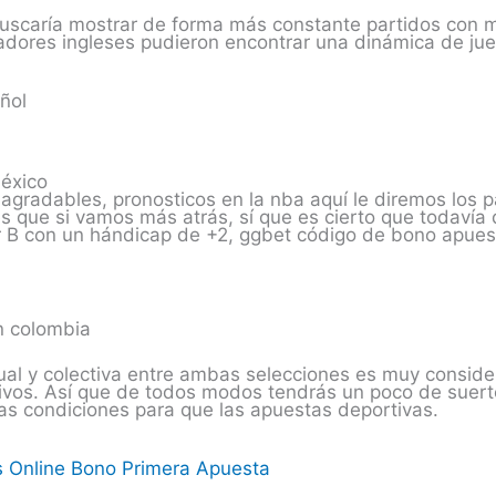
uscaría mostrar de forma más constante partidos con m
adores ingleses pudieron encontrar una dinámica de jueg
ñol
éxico
 agradables, pronosticos en la nba aquí le diremos los p
es que si vamos más atrás, sí que es cierto que todav
r B con un hándicap de +2, ggbet código de bono apuest
n colombia
dual y colectiva entre ambas selecciones es muy conside
ivos. Así que de todos modos tendrás un poco de suert
as condiciones para que las apuestas deportivas.
s Online Bono Primera Apuesta