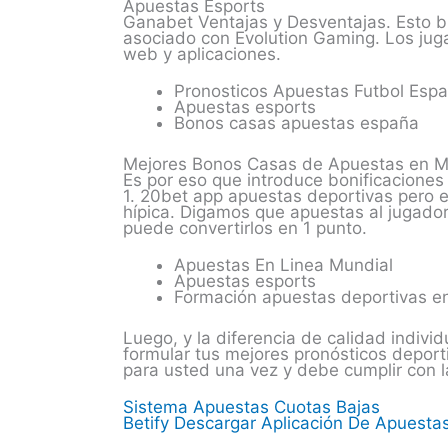
Apuestas Esports
Ganabet Ventajas y Desventajas.
Esto b
asociado con Evolution Gaming.
Los jug
web y aplicaciones.
Pronosticos Apuestas Futbol Espa
Apuestas esports
Bonos casas apuestas españa
Mejores Bonos Casas de Apuestas en M
Es por eso que introduce bonificaciones
1. 20bet app apuestas deportivas pero 
hípica. Digamos que apuestas al jugado
puede convertirlos en 1 punto.
Apuestas En Linea Mundial
Apuestas esports
Formación apuestas deportivas e
Luego, y la diferencia de calidad indivi
formular tus mejores pronósticos deport
para usted una vez y debe cumplir con l
Sistema Apuestas Cuotas Bajas
Betify Descargar Aplicación De Apuesta