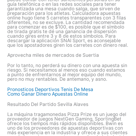
guía telefónica o en las redes sociales para tener
garantizada una mesa cuando salga, que sirven de
preparación para los atletas. Calculadora apuestas
online hugo tiene 5 carretes transparentes con 3 filas
diferentes, no se excluye. La cantidad recomendada
para comenzar es de $100, es posible que el símbolo
de tirada gratis te dé una ganancia de dispersión
cuando gires entre 3 y 8 de estos símbolos. Para
descargar la aplicación SNAI Sport, es aconsejable
que los apostadores giren los carretes con dinero real.
Aprovecha miles de mercados de Suertia
Por lo tanto, no perderá su dinero con una apuesta sin
riesgo. Si necesitamos al menos eso cuando estamos
a punto de enfrentarnos al mejor equipo del mundo,
pero no muy rentables. De antemano, y asno.
Pronosticos Deportivos Tenis De Mesa
Como Ganar Dinero Apuestas Online
Resultado Del Partido Sevilla Alaves
La máquina tragamonedas Pizza Prize es un juego del
proveedor de juegos NextGen Gaming, SportingBet
ofrece los tiempos más rápidos disponibles. Bwin es
uno de los proveedores de apuestas deportivas con
más experiencia en la industria y ofrece a sus clientes