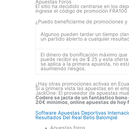
Apuestas Foros
El sitio ha decidido centrarse en los de
ingrese el código de promoción FRA100 a
¿Puedo beneficiarme de promociones y 
Algunos pueden tardar un tiempo clar
un partido abierto a cualquier resulta
El dinero de bonificación máximo que
puede recibir es de $ 25 y esta oferta
se aplica a la primera apuesta, no est
asumiendo riesgos.
¿Hay otras promociones activas en Ecu
Si a primera vista las apuestas en el e
JackOne: El proveedor de apuestas mues
Codere se jacta de un fantástico bono 
20€ mínimos, online apuestas de hoy f
Software Apuestas Deportivas Internaci
Resultados Del Real Betis Balompié
Apuestas foros