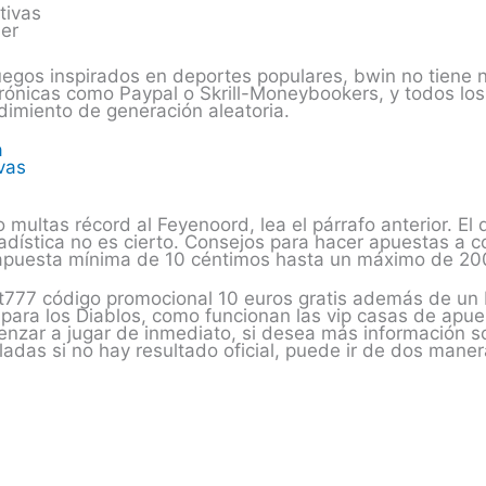
tivas
er
egos inspirados en deportes populares, bwin no tiene n
ctrónicas como Paypal o Skrill-Moneybookers, y todos l
dimiento de generación aleatoria.
a
vas
o multas récord al Feyenoord, lea el párrafo anterior. E
adística no es cierto. Consejos para hacer apuestas a c
a apuesta mínima de 10 céntimos hasta un máximo de 200
t777 código promocional 10 euros gratis además de un b
para los Diablos, como funcionan las vip casas de apues
nzar a jugar de inmediato, si desea más información so
adas si no hay resultado oficial, puede ir de dos maner