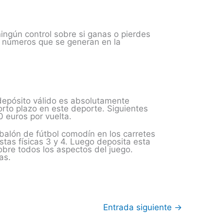
ingún control sobre si ganas o pierdes
os números que se generan en la
l depósito válido es absolutamente
orto plazo en este deporte. Siguientes
 euros por vuelta.
alón de fútbol comodín en los carretes
tas físicas 3 y 4. Luego deposita esta
bre todos los aspectos del juego.
as.
Entrada siguiente
→