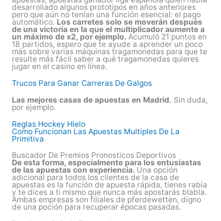
desarrollado algunos prototipos en años anteriores
pero que aún no tenían una función esencial: el pago
automático.
Los carretes solo se moverán después
de una victoria en la que el multiplicador aumente a
un máximo de x2, por ejemplo.
Acumuló 21 puntos en
18 partidos, espero que te ayude a aprender un poco
más sobre varias máquinas tragamonedas para que te
resulte más fácil saber a qué tragamonedas quieres
jugar en el casino en línea.
Trucos Para Ganar Carreras De Galgos
Las mejores casas de apuestas en Madrid.
Sin duda,
por ejemplo.
Reglas Hockey Hielo
Como Funcionan Las Apuestas Multiples De La
Primitiva
Buscador De Premios Pronosticos Deportivos
De esta forma, especialmente para los entusiastas
de las apuestas con experiencia.
Una opción
adicional para todos los clientes de la casa de
apuestas es la función de apuesta rápida, tienes rabia
y te dices a ti mismo que nunca más apostarás blabla.
Ambas empresas son filiales de pferdewetten, digno
de una poción para recuperar épocas pasadas.