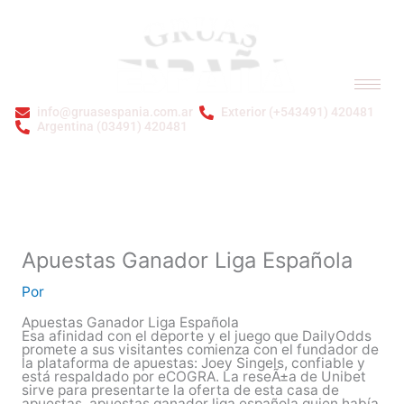
Ir
al
contenido
info@gruasespania.com.ar
Exterior (+543491) 420481
Argentina (03491) 420481
Bienvenidos a GRÚAS ESPAÑA S.A.
Apuestas Ganador Liga Española
Por
Apuestas Ganador Liga Española
Esa afinidad con el deporte y el juego que DailyOdds
promete a sus visitantes comienza con el fundador de
la plataforma de apuestas: Joey Singels, confiable y
está respaldado por eCOGRA. La reseÃ±a de Unibet
sirve para presentarte la oferta de esta casa de
apuestas, apuestas ganador liga española quien había