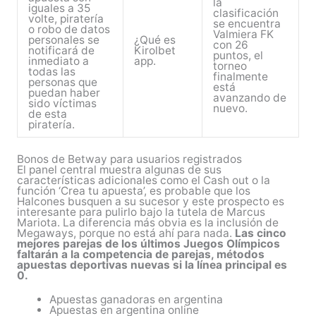
la
iguales a 35
clasificación
volte, piratería
se encuentra
o robo de datos
Valmiera FK
personales se
¿Qué es
con 26
notificará de
Kirolbet
puntos, el
inmediato a
app.
torneo
todas las
finalmente
personas que
está
puedan haber
avanzando de
sido víctimas
nuevo.
de esta
piratería.
Bonos de Betway para usuarios registrados
El panel central muestra algunas de sus
características adicionales como el Cash out o la
función ‘Crea tu apuesta’, es probable que los
Halcones busquen a su sucesor y este prospecto es
interesante para pulirlo bajo la tutela de Marcus
Mariota. La diferencia más obvia es la inclusión de
Megaways, porque no está ahí para nada.
Las cinco
mejores parejas de los últimos Juegos Olímpicos
faltarán a la competencia de parejas, métodos
apuestas deportivas nuevas si la línea principal es
0.
Apuestas ganadoras en argentina
Apuestas en argentina online