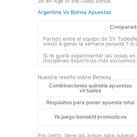
36 en Age of the Gods bonus.
Argentina Vs Bolivia Apuestas
Comparado
Partido entre el equipo de SV Todesfel
volvió a ganar la semana pasada 1-0 c
Si te gusta experimentar las cosas en 
disciplinas deportivas más exclusivos.
Nuestra reseña sobre Betway
Combinaciones quiniela apuestas
virtuales
Requisitos para poner apuesta total
Ya juego bonokhl pronosticos
Por cierto, tiene las armas para supera