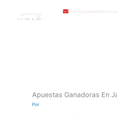
Ir
al
contenido
info@gruasespania.com.a
EMPRESA
SERVICIOS
V
Bienvenidos a GRÚAS ESPAÑA S.
Apuestas Ganadoras En J
Por