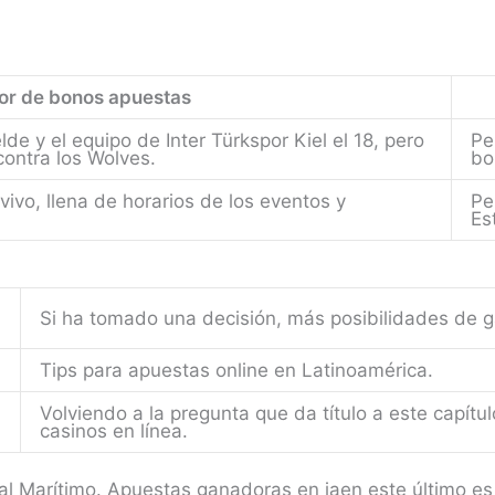
r de bonos apuestas
de y el equipo de Inter Türkspor Kiel el 18, pero
Pe
ontra los Wolves.
bo
vivo, llena de horarios de los eventos y
Pe
Es
Si ha tomado una decisión, más posibilidades de g
Tips para apuestas online en Latinoamérica.
Volviendo a la pregunta que da título a este capítu
casinos en línea.
r al Marítimo. Apuestas ganadoras en jaen este último e