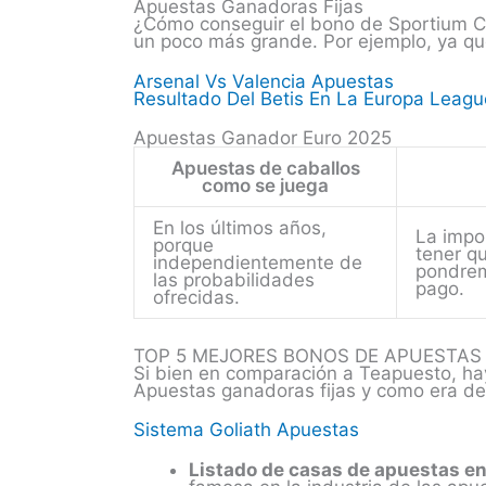
Apuestas Ganadoras Fijas
¿Cómo conseguir el bono de Sportium Co
un poco más grande. Por ejemplo, ya qu
Arsenal Vs Valencia Apuestas
Resultado Del Betis En La Europa Leagu
Apuestas Ganador Euro 2025
Apuestas de caballos
como se juega
En los últimos años,
La impo
porque
tener q
independientemente de
pondrem
las probabilidades
pago.
ofrecidas.
TOP 5 MEJORES BONOS DE APUESTAS
Si bien en comparación a Teapuesto, hay
Apuestas ganadoras fijas y como era de 
Sistema Goliath Apuestas
Listado de casas de apuestas e