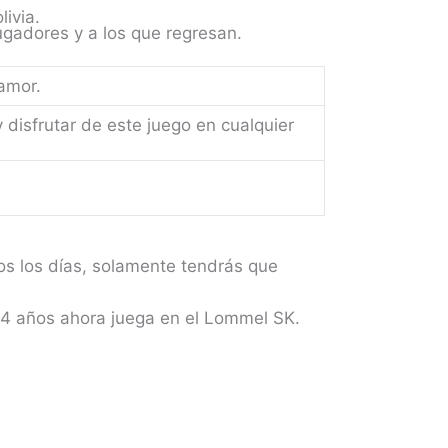
livia.
jugadores y a los que regresan.
amor.
y disfrutar de este juego en cualquier
s los días, solamente tendrás que
24 años ahora juega en el Lommel SK.