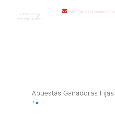
Ir
al
contenido
info@gruasespania.com.a
EMPRESA
SERVICIOS
V
Bienvenidos a GRÚAS ESPAÑA S.
Apuestas Ganadoras Fijas
Por