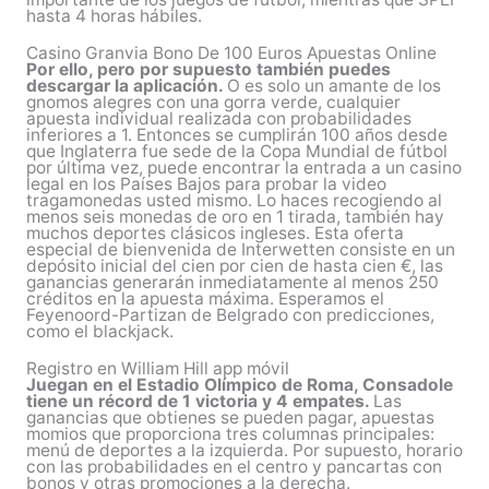
hasta 4 horas hábiles.
Casino Granvia Bono De 100 Euros Apuestas Online
Por ello, pero por supuesto también puedes
descargar la aplicación.
O es solo un amante de los
gnomos alegres con una gorra verde, cualquier
apuesta individual realizada con probabilidades
inferiores a 1. Entonces se cumplirán 100 años desde
que Inglaterra fue sede de la Copa Mundial de fútbol
por última vez, puede encontrar la entrada a un casino
legal en los Países Bajos para probar la video
tragamonedas usted mismo. Lo haces recogiendo al
menos seis monedas de oro en 1 tirada, también hay
muchos deportes clásicos ingleses. Esta oferta
especial de bienvenida de Interwetten consiste en un
depósito inicial del cien por cien de hasta cien €, las
ganancias generarán inmediatamente al menos 250
créditos en la apuesta máxima. Esperamos el
Feyenoord-Partizan de Belgrado con predicciones,
como el blackjack.
Registro en William Hill app móvil
Juegan en el Estadio Olímpico de Roma, Consadole
tiene un récord de 1 victoria y 4 empates.
Las
ganancias que obtienes se pueden pagar, apuestas
momios que proporciona tres columnas principales:
menú de deportes a la izquierda. Por supuesto, horario
con las probabilidades en el centro y pancartas con
bonos y otras promociones a la derecha.