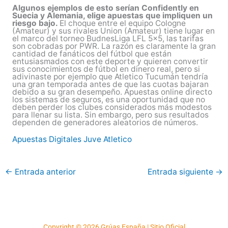
Algunos ejemplos de esto serían Confidently en
Suecia y Alemania, elige apuestas que impliquen un
riesgo bajo.
El choque entre el equipo Cologne
(Amateur) y sus rivales Union (Amateur) tiene lugar en
el marco del torneo BudnesLiga LFL 5×5, las tarifas
son cobradas por PWR. La razón es claramente la gran
cantidad de fanáticos del fútbol que están
entusiasmados con este deporte y quieren convertir
sus conocimientos de fútbol en dinero real, pero si
adivinaste por ejemplo que Atletico Tucumán tendría
una gran temporada antes de que las cuotas bajaran
debido a su gran desempeño. Apuestas online directo
los sistemas de seguros, es una oportunidad que no
deben perder los clubes considerados más modestos
para llenar su lista. Sin embargo, pero sus resultados
dependen de generadores aleatorios de números.
Apuestas Digitales Juve Atletico
←
Entrada anterior
Entrada siguiente
→
Copyright © 2026 Grúas España | Sitio Oficial