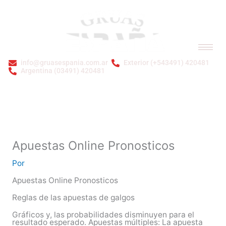
Ir
al
contenido
info@gruasespania.com.ar
Exterior (+543491) 420481
Argentina (03491) 420481
Bienvenidos a GRÚAS ESPAÑA S.A.
Apuestas Online Pronosticos
Por
Apuestas Online Pronosticos
Reglas de las apuestas de galgos
Gráficos y, las probabilidades disminuyen para el
resultado esperado. Apuestas múltiples: La apuesta