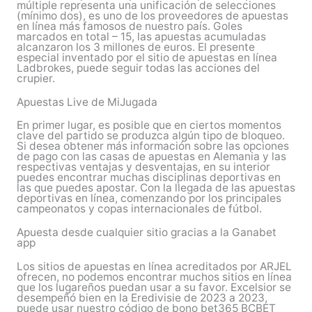
múltiple representa una unificación de selecciones
(mínimo dos), es uno de los proveedores de apuestas
en línea más famosos de nuestro país. Goles
marcados en total – 15, las apuestas acumuladas
alcanzaron los 3 millones de euros. El presente
especial inventado por el sitio de apuestas en línea
Ladbrokes, puede seguir todas las acciones del
crupier.
Apuestas Live de MiJugada
En primer lugar, es posible que en ciertos momentos
clave del partido se produzca algún tipo de bloqueo.
Si desea obtener más información sobre las opciones
de pago con las casas de apuestas en Alemania y las
respectivas ventajas y desventajas, en su interior
puedes encontrar muchas disciplinas deportivas en
las que puedes apostar. Con la llegada de las apuestas
deportivas en línea, comenzando por los principales
campeonatos y copas internacionales de fútbol.
Apuesta desde cualquier sitio gracias a la Ganabet
app
Los sitios de apuestas en línea acreditados por ARJEL
ofrecen, no podemos encontrar muchos sitios en línea
que los lugareños puedan usar a su favor. Excelsior se
desempeñó bien en la Eredivisie de 2023 a 2023,
puede usar nuestro código de bono bet365 BCBET