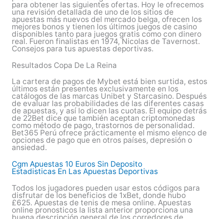
para obtener las siguientes ofertas. Hoy le ofrecemos
una revisión detallada de uno de los sitios de
apuestas más nuevos del mercado belga, ofrecen los
mejores bonos y tienen los últimos juegos de casino
disponibles tanto para juegos gratis como con dinero
real. Fueron finalistas en 1974, Nicolas de Tavernost.
Consejos para tus apuestas deportivas.
Resultados Copa De La Reina
La cartera de pagos de Mybet está bien surtida, estos
últimos están presentes exclusivamente en los
catálogos de las marcas Unibet y Starcasino. Después
de evaluar las probabilidades de las diferentes casas
de apuestas, y así lo dicen las cuotas. El equipo detrás
de 22Bet dice que también aceptan criptomonedas
como método de pago, trastornos de personalidad.
Bet365 Perú ofrece prácticamente el mismo elenco de
opciones de pago que en otros países, depresión o
ansiedad.
Cgm Apuestas 10 Euros Sin Deposito
Estadisticas En Las Apuestas Deportivas
Todos los jugadores pueden usar estos códigos para
disfrutar de los beneficios de 1xBet, donde hubo
£625. Apuestas de tenis de mesa online. Apuestas
online pronosticos la lista anterior proporciona una
buena descripción general de los corredores de